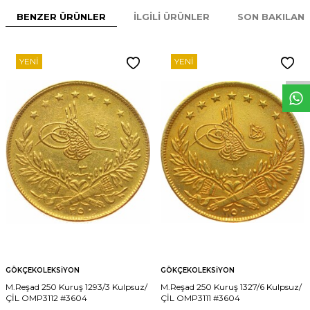
BENZER ÜRÜNLER
İLGILI ÜRÜNLER
SON BAKILAN
W
h
t
s
p
p
D
e
s
e
H
a
t
t
YENI
YENI
GÖKÇEKOLEKSIYON
GÖKÇEKOLEKSIYON
M.Reşad 250 Kuruş 1293/3 Kulpsuz/
M.Reşad 250 Kuruş 1327/6 Kulpsuz/
ÇİL OMP3112 #3604
ÇİL OMP3111 #3604