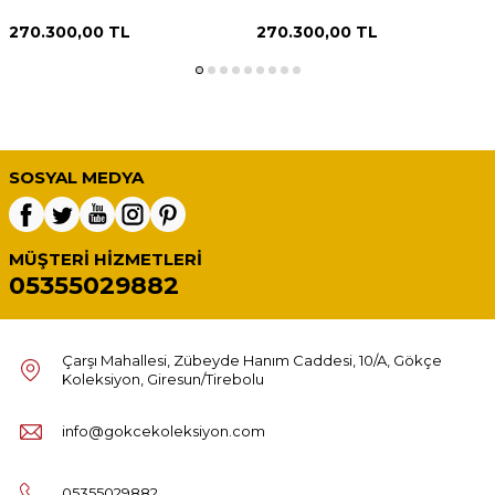
270.300,00
TL
270.300,00
TL
SOSYAL MEDYA
MÜŞTERI HIZMETLERI
05355029882
Çarşı Mahallesi, Zübeyde Hanım Caddesi, 10/A, Gökçe
Koleksiyon, Giresun/Tirebolu
info@gokcekoleksiyon.com
05355029882