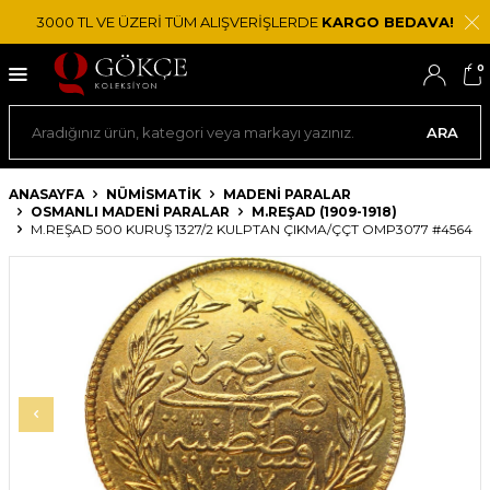
3000 TL VE ÜZERİ TÜM ALIŞVERİŞLERDE
KARGO BEDAVA!
0
ARA
ANASAYFA
NÜMİSMATİK
MADENI PARALAR
OSMANLI MADENI PARALAR
M.REŞAD (1909-1918)
M.REŞAD 500 KURUŞ 1327/2 KULPTAN ÇIKMA/ÇÇT OMP3077 #4564