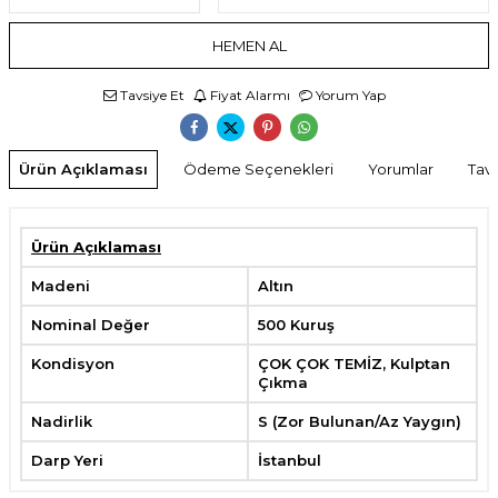
HEMEN AL
Tavsiye Et
Fiyat Alarmı
Yorum Yap
Ürün Açıklaması
Ödeme Seçenekleri
Yorumlar
Tavs
Ürün Açıklaması
Madeni
Altın
Nominal Değer
500 Kuruş
Kondisyon
ÇOK ÇOK TEMİZ, Kulptan
Çıkma
Nadirlik
S (Zor Bulunan/Az Yaygın)
Darp Yeri
İstanbul