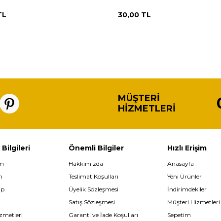
TL
30,00
TL
MÜŞTERI
HIZMETLERI
 Bilgileri
Önemli Bilgiler
Hızlı Erişim
im
Hakkımızda
Anasayfa
m
Teslimat Koşulları
Yeni Ürünler
ip
Üyelik Sözleşmesi
İndirimdekiler
Satış Sözleşmesi
Müşteri Hizmetleri
zmetleri
Garanti ve İade Koşulları
Sepetim