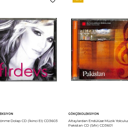
EKSIYON
GÖKÇEKOLEKSIYON
 Dönme Dolap CD (İkinci El) CD3603
Altaylardan Endülüse Müzik Yolculu
Pakistan CD (Sıfır) CD3601