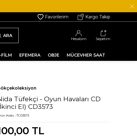
Favorilerim
Kargo Takip
0
ARA
Hesabım
Sepetim
-FİLM
EFEMERA
OBJE
MÜCEVHER SAAT
ökçekoleksiyon
Nida Tüfekçi - Oyun Havaları CD
(İkinci El) CD3573
rün Kodu :
TCD3573
100,00
TL