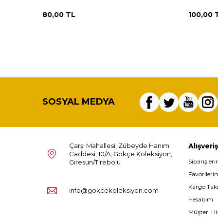
80,00
TL
100,00
SOSYAL MEDYA
Çarşı Mahallesi, Zübeyde Hanım
Alışveriş
Caddesi, 10/A, Gökçe Koleksiyon,
Siparişler
Giresun/Tirebolu
Favorileri
Kargo Tak
info@gokcekoleksiyon.com
Hesabım
Müşteri Hi