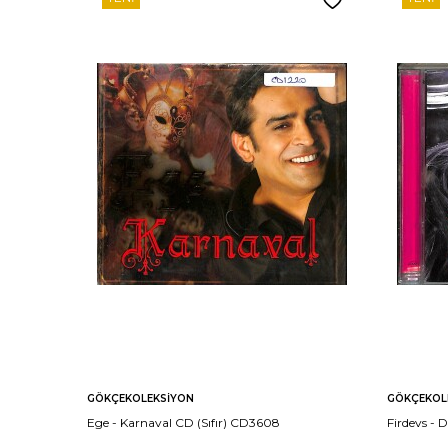
GÖKÇEKOLEKSIYON
GÖKÇEKOL
Ege - Karnaval CD (Sıfır) CD3608
Firdevs -