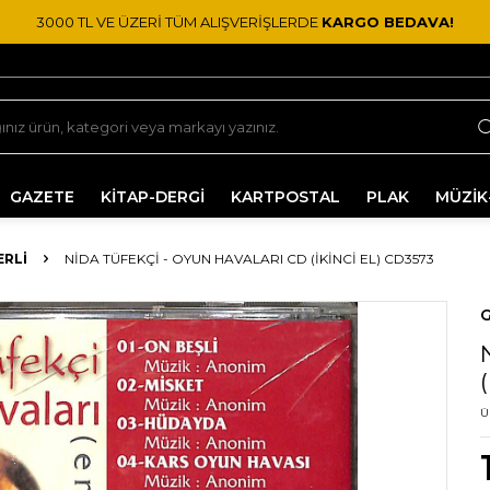
3000 TL VE ÜZERİ TÜM ALIŞVERİŞLERDE
KARGO BEDAVA!
GAZETE
KİTAP-DERGİ
KARTPOSTAL
PLAK
MÜZİK
ERLI
NIDA TÜFEKÇI - OYUN HAVALARI CD (İKINCI EL) CD3573
G
Ü