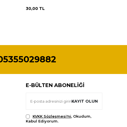
30,00
TL
30,00
T
05355029882
E-BÜLTEN ABONELIĞI
KAYIT OLUN
KVKK Sözleşmesi'ni
, Okudum,
Kabul Ediyorum.