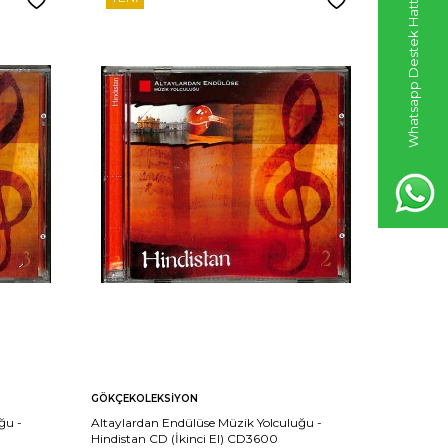
Whatsapp Destek Hattı
GÖKÇEKOLEKSIYON
GÖKÇEKO
ğu -
Altaylardan Endülüse Müzik Yolculuğu -
Altaylard
Hindistan CD (İkinci El) CD3600
CD (Sıfır