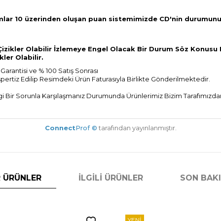
kamlar 10 üzerinden oluşan puan sistemimizde CD'nin durumun
l Çizikler Olabilir İzlemeye Engel Olacak Bir Durum Söz Konusu 
kler Olabilir.
Garantisi ve % 100 Satış Sonrası
spertiz Edilip Resimdeki Ürün Faturasıyla Birlikte Gönderilmektedir.
Bir Sorunla Karşılaşmanız Durumunda Ürünlerimiz Bizim Tarafımızdan 
Connect
Prof ©
tarafından yayınlanmıştır.
 ÜRÜNLER
İLGILI ÜRÜNLER
SON BAK
YENI