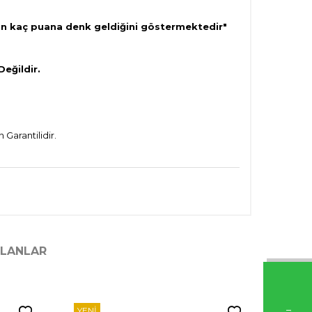
un kaç puana denk geldiğini göstermektedir"
Değildir.
Garantilidir.
ILANLAR
YENI
YENI