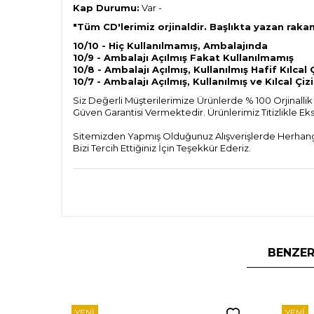
Kap Durumu:
Var -
"Tüm CD'lerimiz orjinaldir. Başlıkta yazan ra
10/10 - Hiç Kullanılmamış, Ambalajında
10/9 - Ambalajı Açılmış Fakat Kullanılmamış
10/8 - Ambalajı Açılmış, Kullanılmış Hafif Kılca
10/7 - Ambalajı Açılmış, Kullanılmış ve Kılcal Çizi
Siz Değerli Müşterilerimize Ürünlerde % 100 Orjinallik 
Güven Garantisi Vermektedir. Ürünlerimiz Titizlikle Ek
Sitemizden Yapmış Olduğunuz Alışverişlerde Herhangi 
Bizi Tercih Ettiğiniz İçin Teşekkür Ederiz.
BENZER
YENI
YENI