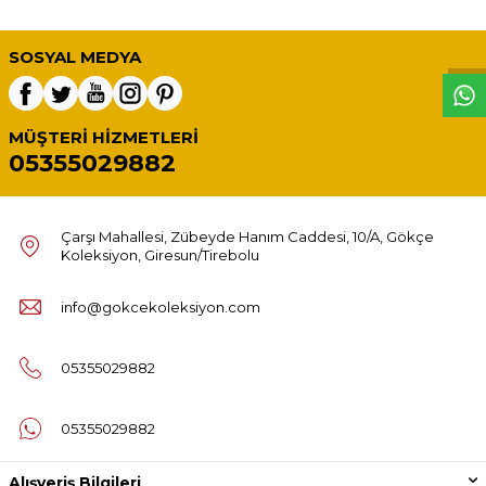
W
h
t
s
p
p
D
e
s
e
H
a
t
t
SOSYAL MEDYA
MÜŞTERI HIZMETLERI
05355029882
Çarşı Mahallesi, Zübeyde Hanım Caddesi, 10/A, Gökçe
Koleksiyon, Giresun/Tirebolu
info@gokcekoleksiyon.com
05355029882
05355029882
Alışveriş Bilgileri