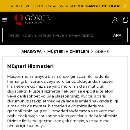
3000 TL VE ÜZERİ TÜM ALIŞVERİŞLERDE
KARGO BEDAVA!
0
ARA
ANASAYFA
MÜŞTERI HIZMETLERI
ÖDEME
Müşteri Hizmetleri
Müşteri memnuniyeti bizim önceliğimizdir. Bu nedenle,
herhangi bir sorunuz veya sorununuz olduğunda, müşteri
hizmetleri ekibimiz size yardımcı olmaktan mutluluk
duyacaktır. Müşteri hizmetleri ekibimize e-posta, telefon
veya canlı sohbet yoluyla ulaşabilirsiniz. Ayrıca, sipariş
durumunuzu takip etmek veya iade işlemleri hakkında bilgi
almak için de müşteri hizmetleri ekibimizle iletişime
geçebilirsiniz. Müşteri Hizmetleri sayfamızda size yardımcı
olabilecek sıkça sorulan soruların yanıtlarını da bulabilirsiniz.
Bizimle iletişime geçmekten çekinmeyin, size yardımcı
olmak için buradayız.