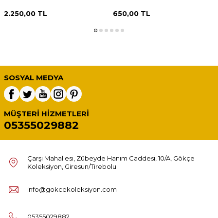
2.250,00
TL
650,00
TL
SOSYAL MEDYA
MÜŞTERI HIZMETLERI
05355029882
Çarşı Mahallesi, Zübeyde Hanım Caddesi, 10/A, Gökçe
Koleksiyon, Giresun/Tirebolu
info@gokcekoleksiyon.com
05355029882