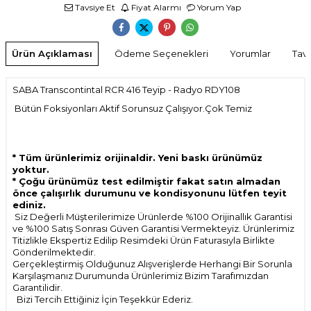
Tavsiye Et
Fiyat Alarmı
Yorum Yap
Ürün Açıklaması
Ödeme Seçenekleri
Yorumlar
Tavs
SABA Transcontintal RCR 416 Teyip - Radyo RDY108
Bütün Foksiyonları Aktif Sorunsuz Çalışıyor.Çok Temiz
* Tüm ürünlerimiz orijinaldir. Yeni baskı ürünümüz
yoktur.
* Çoğu ürünümüz test edilmiştir fakat satın almadan
önce çalışırlık durumunu ve kondisyonunu lütfen teyit
ediniz.
Siz Değerli Müşterilerimize Ürünlerde %100 Orijinallık Garantisi
ve %100 Satış Sonrası Güven Garantisi Vermekteyiz. Ürünlerimiz
Titizlikle Ekspertiz Edilip Resimdeki Ürün Faturasıyla Birlikte
Gönderilmektedir.
Gerçekleştirmiş Olduğunuz Alışverişlerde Herhangi Bir Sorunla
Karşılaşmanız Durumunda Ürünlerimiz Bizim Tarafımızdan
Garantilidir.
Bizi Tercih Ettiğiniz İçin Teşekkür Ederiz.