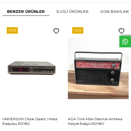
BENZER ÜRÜNLER
İLGILI ÜRÜNLER
SON BAKILAN
W
h
t
s
p
p
D
e
s
e
H
a
t
t
YENI
YENI
UNIVERSUM Clook (Saatli ) Masa
AGA Türk Malıı Deorluk Antikka
Radyosu RDY82
Haliyle Radyo RDY80