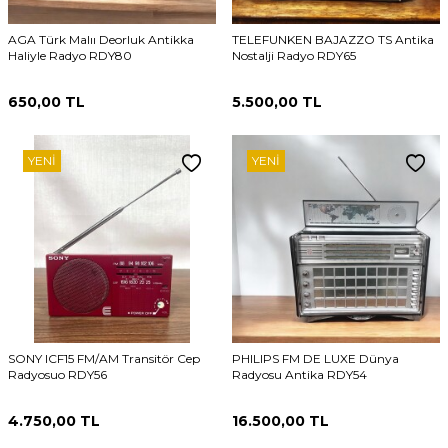
AGA Türk Malıı Deorluk Antikka
TELEFUNKEN BAJAZZO TS Antika
Haliyle Radyo RDY80
Nostalji Radyo RDY65
650,00
TL
5.500,00
TL
YENI
YENI
SONY ICF15 FM/AM Transitör Cep
PHILIPS FM DE LUXE Dünya
Radyosuo RDY56
Radyosu Antika RDY54
4.750,00
TL
16.500,00
TL