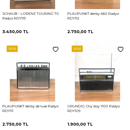
SCHAUB - LORENZ TOURING 70
PLAUPUNKT derby 660 Radyo
Radyo RDY113
RDY112
3.450,00
TL
2.750,00
TL
YENI
YENI
PLAUPUNKT derby de luxe Radyo
GRUNDIG Ctiy boy 1100 Radyo
RDY111
RDY109
2.750,00
TL
1.900,00
TL