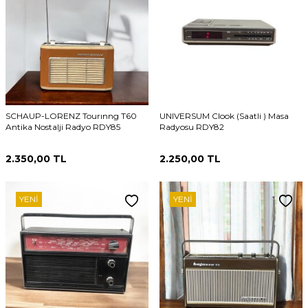
SCHAUP-LORENZ Tourınng T60
UNIVERSUM Clook (Saatli ) Masa
Antika Nostalji Radyo RDY85
Radyosu RDY82
2.350,00
TL
2.250,00
TL
YENI
YENI