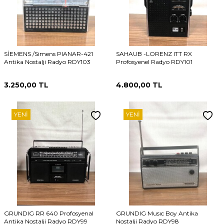
SİEMENS /Simens PIANAR-421
SAHAUB -LORENZ ITT RX
Antika Nostalji Radyo RDY103
Profosyenel Radyo RDY101
3.250,00
TL
4.800,00
TL
YENI
YENI
GRUNDIG RR 640 Profosyenal
GRUNDIG Musıc Boy Antika
Antika Nostalji Radyo RDY99
Nostalji Radyo RDY98