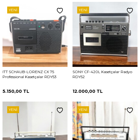
YENI
YENI
ITT SCHAUB-LORENZ CX 75
SONY CF-420L Kasetçalar Radyo
Professional Kasetçalar RDY53
RDY52
5.150,00
TL
12.000,00
TL
YENI
YENI