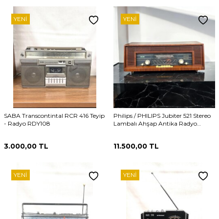
YENI
YENI
SABA Transcontintal RCR 416 Teyip
Philips / PHILIPS Jubiter 521 Stereo
- Radyo RDY108
Lambalı Ahşap Antika Radyo
RDY106
3.000,00
TL
11.500,00
TL
YENI
YENI