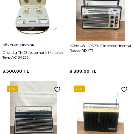
GÖKÇEKOLEKSIYON
SCHAUB-LORENZ İntercontinental
Radyo RDY117
Grundig TK 23 Automatic Makaralı
Teyp AOB4235
3.500,00
TL
8.300,00
TL
YENI
YENI