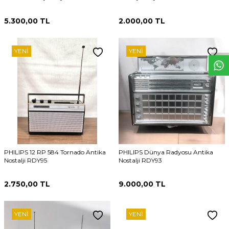
5.300,00
TL
2.000,00
TL
W
h
t
s
p
p
D
e
s
e
H
a
t
t
YENI
YENI
PHILIPS 12 RP 584 Tornado Antika
PHILIPS Dünya Radyosu Antika
Nostalji RDY95
Nostalji RDY93
2.750,00
TL
9.000,00
TL
YENI
YENI