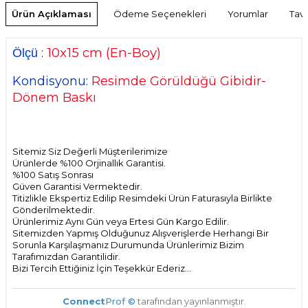
Ürün Açıklaması
Ödeme Seçenekleri
Yorumlar
Tavs
10
x15 cm
(En-Boy)
:
Ölçü
Kondisyonu:
Resimde Görüldüğü Gibidir-
Dönem Baskı
Sitemiz Siz Değerli Müşterilerimize
Ürünlerde %100 Orjinallık Garantisi.
%100 Satış Sonrası
Güven Garantisi Vermektedir.
Titizlikle Ekspertiz Edilip Resimdeki Ürün Faturasıyla Birlikte
Gönderilmektedir.
Ürünlerimiz Aynı Gün veya Ertesi Gün Kargo Edilir.
Sitemizden Yapmış Olduğunuz Alışverişlerde Herhangi Bir
Sorunla Karşılaşmanız Durumunda Ürünlerimiz Bizim
Tarafımızdan Garantilidir.
Bizi Tercih Ettiğiniz İçin Teşekkür Ederiz...
Connect
Prof ©
tarafından yayınlanmıştır.