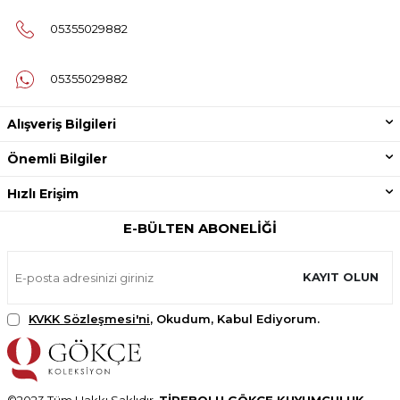
05355029882
05355029882
Alışveriş Bilgileri
Önemli Bilgiler
Hızlı Erişim
E-BÜLTEN ABONELIĞI
KAYIT OLUN
KVKK Sözleşmesi'ni
, Okudum, Kabul Ediyorum.
©2023 Tüm Hakkı Saklıdır.
TİREBOLU GÖKÇE KUYUMCULUK