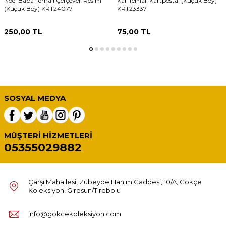
Noel Baba Temalı Çerçeveli Resim
Kar Temalı Kartpostal (Küçük Boy)
(Küçük Boy) KRT24077
KRT23337
250,00
TL
75,00
TL
SOSYAL MEDYA
MÜŞTERI HIZMETLERI
05355029882
Çarşı Mahallesi, Zübeyde Hanım Caddesi, 10/A, Gökçe
Koleksiyon, Giresun/Tirebolu
info@gokcekoleksiyon.com