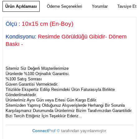
Ürün Açıklaması
Ödeme Seçenekleri
Yorumlar
Tavsiye Et
10
x15 cm
(En-Boy)
Ölçü
:
Kondisyonu:
Resimde Görüldüğü Gibidir- Dönem
Baskı -
Sitemiz Siz Değerli Müşterilerimize
Ürünlerde %100 Orjinallık Garantisi.
%100 Satış Sonrası
Güven Garantisi Vermektedir.
Titizlikle Ekspertiz Edilip Resimdeki Ürün Faturasıyla Birlikte
Gönderilmektedir.
Ürünlerimiz Aynı Gün veya Ertesi Gün Kargo Edilir.
Sitemizden Yapmış Olduğunuz Alışverişlerde Herhangi Bir Sorunla
Karşılaşmanız Durumunda Ürünlerimiz Bizim Tarafımızdan Garantilidir.
Bizi Tercih Ettiğiniz İçin Teşekkür Ederiz...
Connect
Prof ©
tarafından yayınlanmıştır.