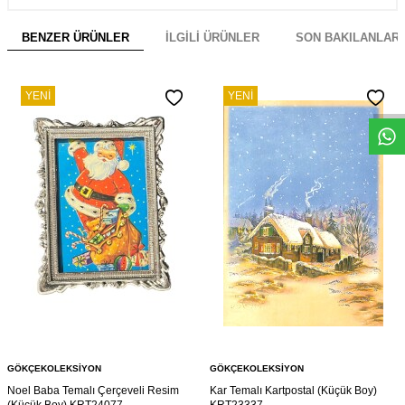
BENZER ÜRÜNLER
İLGILI ÜRÜNLER
SON BAKILANLAR
W
h
s
a
p
p
D
e
s
e
H
a
t
t
YENI
YENI
GÖKÇEKOLEKSIYON
GÖKÇEKOLEKSIYON
Noel Baba Temalı Çerçeveli Resim
Kar Temalı Kartpostal (Küçük Boy)
(Küçük Boy) KRT24077
KRT23337