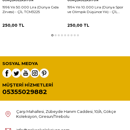
GÖKÇEKOLEKSIYON
GÖKÇEKOLEKSIYON
1996 Yılı 50.000 Lira (Dünya Gıda
1994 Yılı 10.000 Lira (Dünya Spor
Zirvesi) - ÇİL TCM3225
ve Olimpik Düşünce Yılı) - ÇİL
TCM3216
250,00
TL
250,00
TL
SOSYAL MEDYA
MÜŞTERI HIZMETLERI
05355029882
Çarşı Mahallesi, Zübeyde Hanım Caddesi, 10/A, Gökçe
Koleksiyon, Giresun/Tirebolu