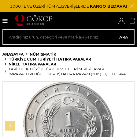
3000 TL VE ÜZERİ TÜM ALIŞVERİŞLERDE
KARGO BEDAVA!
0
ARA
ANASAYFA
NÜMİSMATİK
TÜRKIYE CUMHURIYETI HATIRA PARALAR
NIKEL HATIRA PARALAR
TARIHTE 16 BÜYÜK TÜRK DEVLETLERI SERISI ' AVAR
İMPARATORLUĞU ' 1 KURUŞ HATIRA PARASI (2015) - ÇİL TCH474