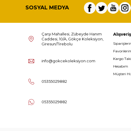
SOSYAL MEDYA
Çarşı Mahallesi, Zübeyde Hanım
Alışveriş
Caddesi, 10/A, Gökçe Koleksiyon,
Siparişler
Giresun/Tirebolu
Favorileri
Kargo Tak
info@gokcekoleksiyon.com
Hesabım
Müşteri Hi
05355029882
05355029882