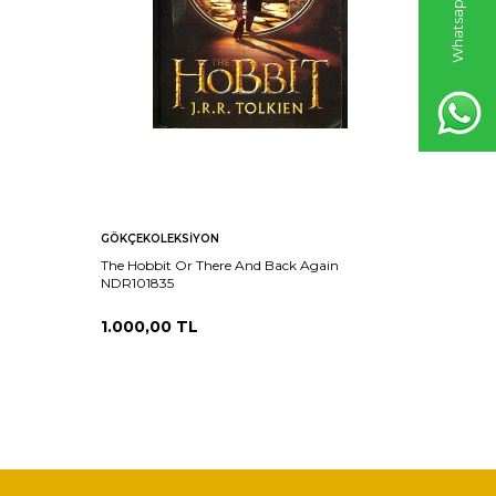
GÖKÇEKOLEKSIYON
GÖKÇEKO
The Hobbit Or There And Back Again
Carrie N
NDR101835
1.000,00
TL
500,00