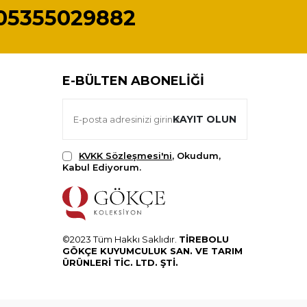
05355029882
E-BÜLTEN ABONELIĞI
KAYIT OLUN
KVKK Sözleşmesi'ni
, Okudum,
Kabul Ediyorum.
©2023 Tüm Hakkı Saklıdır.
TİREBOLU
GÖKÇE KUYUMCULUK SAN. VE TARIM
ÜRÜNLERİ TİC. LTD. ŞTİ.