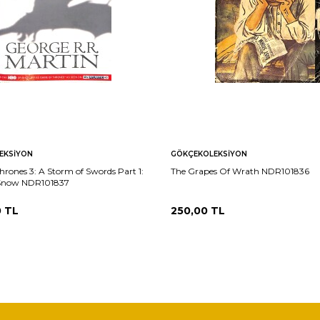
EKSIYON
GÖKÇEKOLEKSIYON
rones 3: A Storm of Swords Part 1:
The Grapes Of Wrath NDR101836
 Snow NDR101837
0
TL
250,00
TL