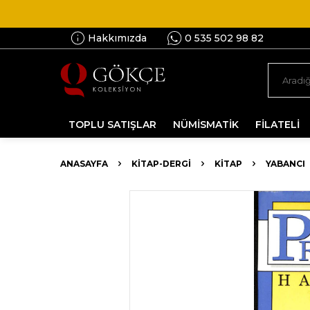
Hakkımızda
0 535 502 98 82
TOPLU SATIŞLAR
NÜMİSMATİK
FİLATELİ
ANASAYFA
KİTAP-DERGİ
KITAP
YABANCI