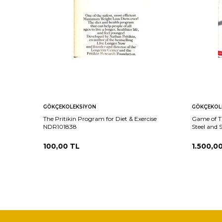
GÖKÇEKOLEKSIYON
GÖKÇEKOL
The Pritikin Program for Diet & Exercise
Game of Th
NDR101838
Steel and
100,00
TL
1.500,0