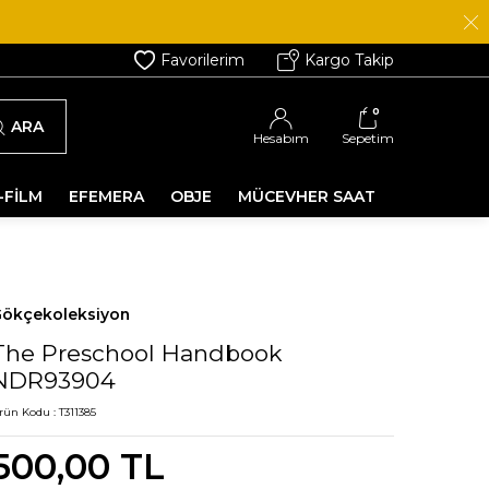
Favorilerim
Kargo Takip
0
ARA
Hesabım
Sepetim
-FİLM
EFEMERA
OBJE
MÜCEVHER SAAT
ökçekoleksiyon
The Preschool Handbook
NDR93904
rün Kodu :
T311385
500,00
TL