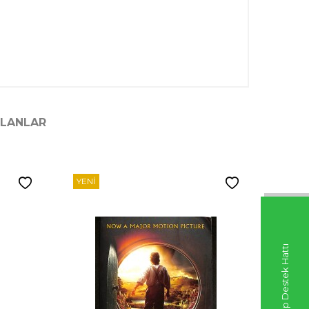
ILANLAR
YENI
YENI
Whatsapp Destek Hattı