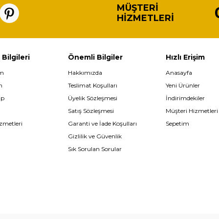
MÜŞTERI
HIZMETLERI
 Bilgileri
Önemli Bilgiler
Hızlı Erişim
im
Hakkımızda
Anasayfa
m
Teslimat Koşulları
Yeni Ürünler
ip
Üyelik Sözleşmesi
İndirimdekiler
Satış Sözleşmesi
Müşteri Hizmetleri
zmetleri
Garanti ve İade Koşulları
Sepetim
Gizlilik ve Güvenlik
Sık Sorulan Sorular