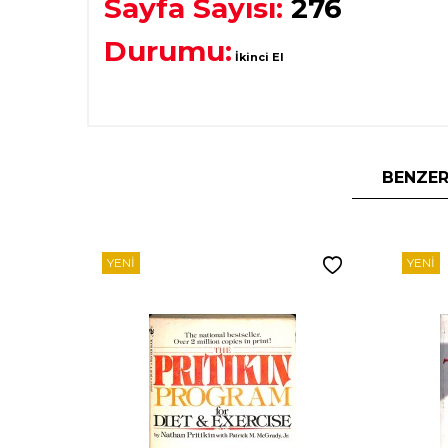
Sayfa Sayısı:
276
Durumu:
İkinci El
BENZER
YENI
YENI