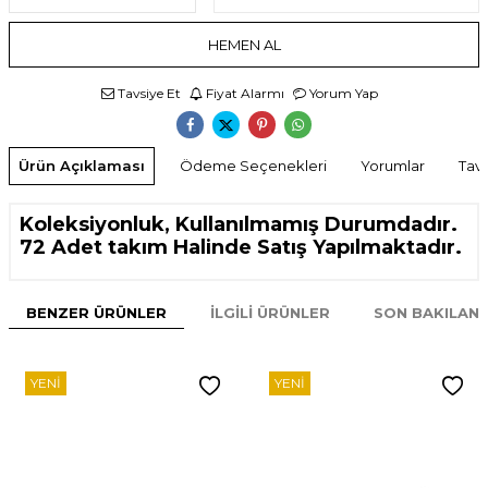
HEMEN AL
Tavsiye Et
Fiyat Alarmı
Yorum Yap
Ürün Açıklaması
Ödeme Seçenekleri
Yorumlar
Tavs
Koleksiyonluk, Kullanılmamış Durumdadır.
72 Adet takım Halinde Satış Yapılmaktadır.
BENZER ÜRÜNLER
İLGILI ÜRÜNLER
SON BAKILAN
YENI
YENI
W
h
t
s
p
p
D
e
s
e
H
a
t
t