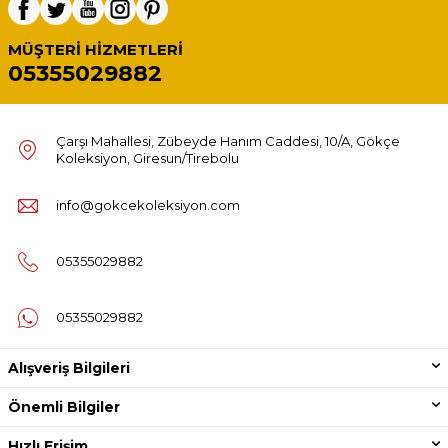
MÜŞTERI HIZMETLERI
05355029882
Çarşı Mahallesi, Zübeyde Hanım Caddesi, 10/A, Gökçe
Koleksiyon, Giresun/Tirebolu
info@gokcekoleksiyon.com
05355029882
05355029882
Alışveriş Bilgileri
Önemli Bilgiler
Hızlı Erişim