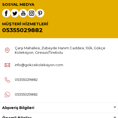
SOSYAL MEDYA
MÜŞTERI HIZMETLERI
05355029882
Çarşı Mahallesi, Zübeyde Hanım Caddesi, 10/A, Gökçe
Koleksiyon, Giresun/Tirebolu
info@gokcekoleksiyon.com
05355029882
05355029882
Alışveriş Bilgileri
Önemli Bilgiler