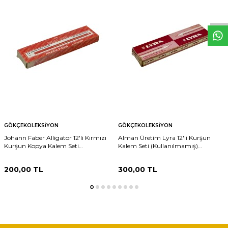
W
h
t
s
p
p
D
e
s
e
H
a
t
t
GÖKÇEKOLEKSIYON
GÖKÇEKOLEKSIYON
Johann Faber Alligator 12'li Kırmızı
Alman Üretim Lyra 12'li Kurşun
Kurşun Kopya Kalem Seti
Kalem Seti (Kullanılmamış)
(Kullanılmamış) AOB6317
AOB6316
200,00
TL
300,00
TL