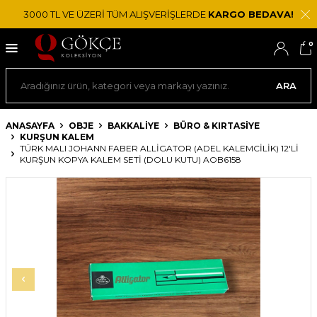
3000 TL VE ÜZERİ TÜM ALIŞVERİŞLERDE
KARGO BEDAVA!
0
ARA
ANASAYFA
OBJE
BAKKALIYE
BÜRO & KIRTASIYE
KURŞUN KALEM
TÜRK MALI JOHANN FABER ALLIGATOR (ADEL KALEMCILIK) 12'LI
KURŞUN KOPYA KALEM SETI (DOLU KUTU) AOB6158