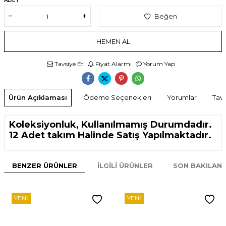
ADET
Beğen
HEMEN AL
Tavsiye Et
Fiyat Alarmı
Yorum Yap
Ürün Açıklaması
Ödeme Seçenekleri
Yorumlar
Tavs
Koleksiyonluk, Kullanılmamış Durumdadır.
12 Adet takım Halinde Satış Yapılmaktadır.
BENZER ÜRÜNLER
İLGILI ÜRÜNLER
SON BAKILAN
YENI
YENI