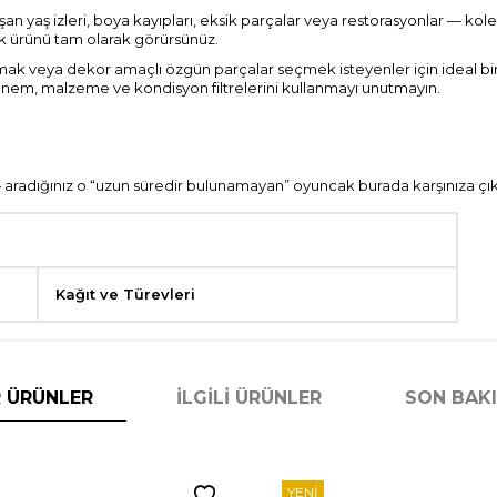
uşan yaş izleri, boya kayıpları, eksik parçalar veya restorasyonlar — k
ek ürünü tam olarak görürsünüz.
k veya dekor amaçlı özgün parçalar seçmek isteyenler için ideal bir
 dönem, malzeme ve kondisyon filtrelerini kullanmayı unutmayın.
radığınız o “uzun süredir bulunamayan” oyuncak burada karşınıza çıka
Kağıt ve Türevleri
 ÜRÜNLER
İLGILI ÜRÜNLER
SON BAK
YENI