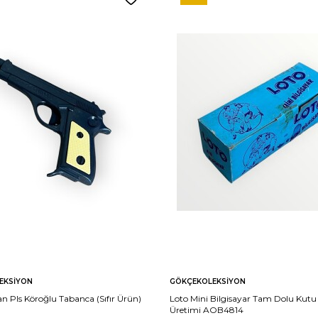
EKSIYON
GÖKÇEKOLEKSIYON
n Pls Köroğlu Tabanca (Sıfır Ürün)
Loto Mini Bilgisayar Tam Dolu Kutu
Üretimi AOB4814