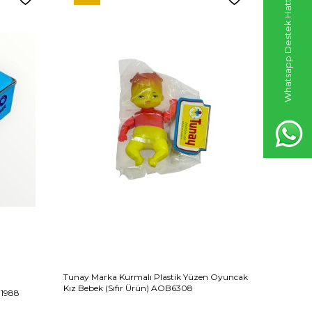
Whatsapp Destek Hattı
Tunay Marka Kurmalı Plastik Yüzen Oyuncak
1980's P
Kız Bebek (Sıfır Ürün) AOB6308
 1988