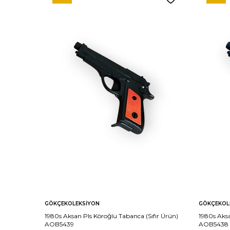
GÖKÇEKOLEKSIYON
GÖKÇEKOL
1980s Aksan Pls Köroğlu Tabanca (Sıfır Ürün)
1980s Aksa
AOB5439
AOB5438