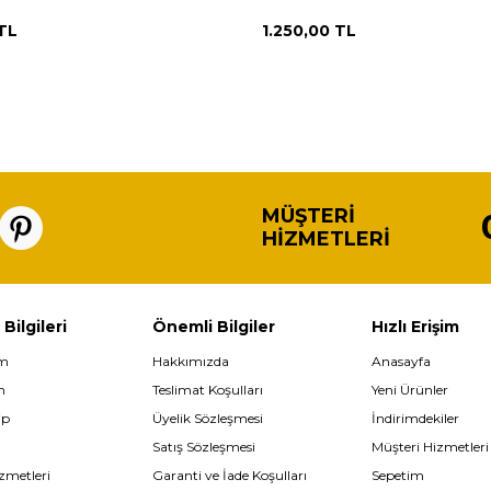
TL
1.250,00
TL
MÜŞTERI
HIZMETLERI
 Bilgileri
Önemli Bilgiler
Hızlı Erişim
im
Hakkımızda
Anasayfa
m
Teslimat Koşulları
Yeni Ürünler
ip
Üyelik Sözleşmesi
İndirimdekiler
Satış Sözleşmesi
Müşteri Hizmetleri
zmetleri
Garanti ve İade Koşulları
Sepetim