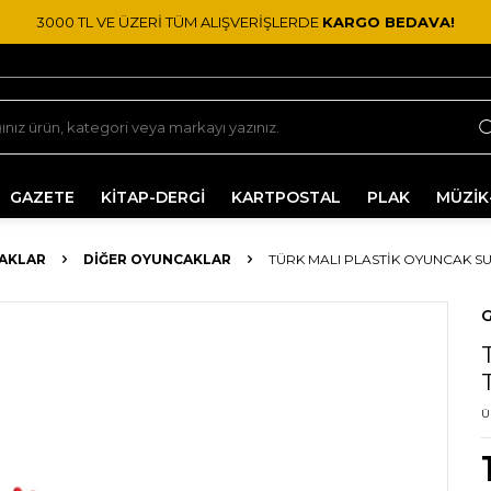
3000 TL VE ÜZERİ TÜM ALIŞVERİŞLERDE
KARGO BEDAVA!
GAZETE
KİTAP-DERGİ
KARTPOSTAL
PLAK
MÜZİK
CAKLAR
DIĞER OYUNCAKLAR
TÜRK MALI PLASTIK OYUNCAK SU
G
Ü