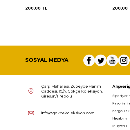
200,00
TL
200,00
SOSYAL MEDYA
Çarşı Mahallesi, Zübeyde Hanım
Alışveriş
Caddesi, 10/A, Gökçe Koleksiyon,
Siparişler
Giresun/Tirebolu
Favorileri
Kargo Tak
info@gokcekoleksiyon.com
Hesabım
Müşteri Hi