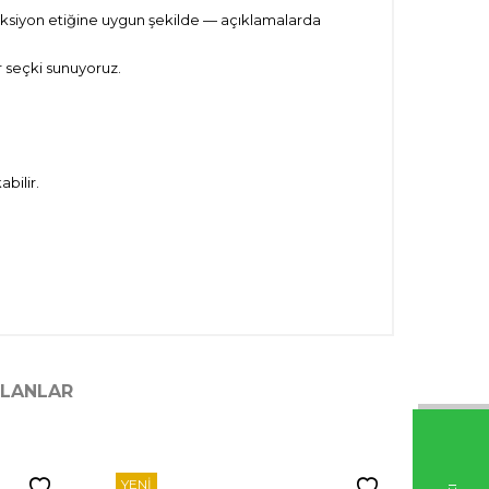
oleksiyon etiğine uygun şekilde — açıklamalarda
 seçki sunuyoruz.
bilir.
ILANLAR
YENI
YENI