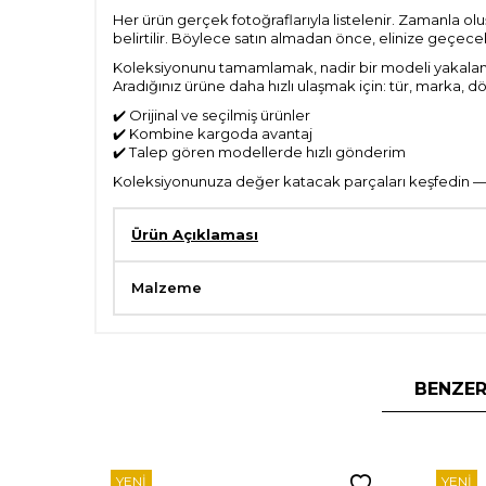
Her ürün gerçek fotoğraflarıyla listelenir. Zamanla ol
belirtilir. Böylece satın almadan önce, elinize geçec
Koleksiyonunu tamamlamak, nadir bir modeli yakalama
Aradığınız ürüne daha hızlı ulaşmak için: tür, marka,
✔️ Orijinal ve seçilmiş ürünler
✔️ Kombine kargoda avantaj
✔️ Talep gören modellerde hızlı gönderim
Koleksiyonunuza değer katacak parçaları keşfedin — a
Ürün Açıklaması
Malzeme
BENZER
YENI
YENI