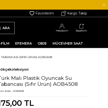
Favorilerim
Kargo Takip
0
ARA
Hesabım
Sepetim
-FİLM
EFEMERA
OBJE
MÜCEVHER SAAT
 TABANCASI (SIFIR ÜRÜN) AOB4508
ökçekoleksiyon
Türk Malı Plastik Oyuncak Su
Tabancası (Sıfır Ürün) AOB4508
rün Kodu :
AOB4508
175,00
TL