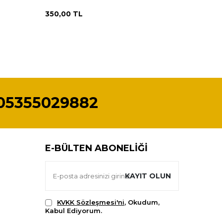
350,00
TL
500,00
05355029882
E-BÜLTEN ABONELIĞI
KAYIT OLUN
KVKK Sözleşmesi'ni
, Okudum,
Kabul Ediyorum.