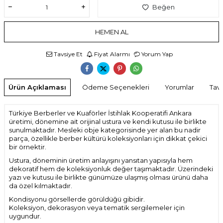
Beğen
HEMEN AL
Tavsiye Et
Fiyat Alarmı
Yorum Yap
Ürün Açıklaması
Ödeme Seçenekleri
Yorumlar
Tavs
Türkiye Berberler ve Kuaförler İstihlak Kooperatifi Ankara
üretimi, dönemine ait orijinal ustura ve kendi kutusu ile birlikte
sunulmaktadır. Mesleki obje kategorisinde yer alan bu nadir
parça, özellikle berber kültürü koleksiyonları için dikkat çekici
bir örnektir.
Ustura, döneminin üretim anlayışını yansıtan yapısıyla hem
dekoratif hem de koleksiyonluk değer taşımaktadır. Üzerindeki
yazı ve kutusu ile birlikte günümüze ulaşmış olması ürünü daha
da özel kılmaktadır.
Kondisyonu görsellerde görüldüğü gibidir.
Koleksiyon, dekorasyon veya tematik sergilemeler için
uygundur.