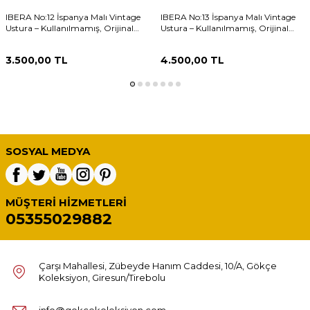
IBERA No:12 İspanya Malı Vintage
IBERA No:13 İspanya Malı Vintage
Ustura – Kullanılmamış, Orijinal
Ustura – Kullanılmamış, Orijinal
Kutusunda #UST010 (N)
Kutusunda #UST008 (N)
3.500,00
TL
4.500,00
TL
SOSYAL MEDYA
MÜŞTERI HIZMETLERI
05355029882
Çarşı Mahallesi, Zübeyde Hanım Caddesi, 10/A, Gökçe
Koleksiyon, Giresun/Tirebolu