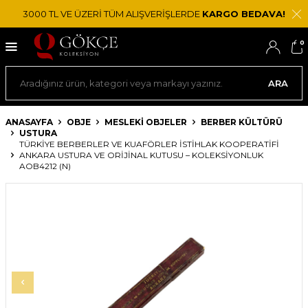
3000 TL VE ÜZERİ TÜM ALIŞVERİŞLERDE
KARGO BEDAVA!
0
ARA
ANASAYFA
OBJE
MESLEKI OBJELER
BERBER KÜLTÜRÜ
USTURA
TÜRKIYE BERBERLER VE KUAFÖRLER İSTIHLAK KOOPERATIFI
ANKARA USTURA VE ORIJINAL KUTUSU – KOLEKSIYONLUK
AOB4212 (N)