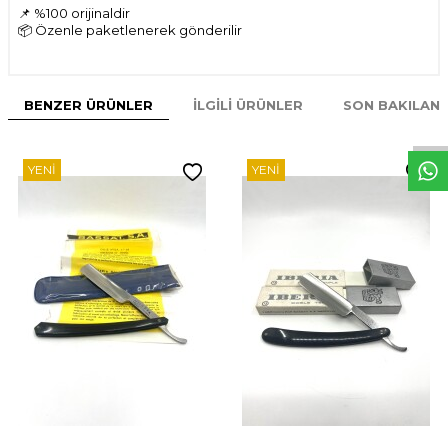
📌 %100 orijinaldir
📦 Özenle paketlenerek gönderilir
W
h
t
s
p
p
D
e
s
e
H
a
t
t
BENZER ÜRÜNLER
İLGILI ÜRÜNLER
SON BAKILAN
YENI
YENI