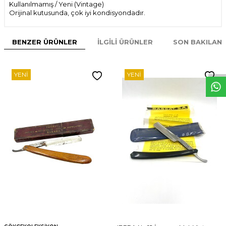
Kullanılmamış / Yeni (Vintage)
Orijinal kutusunda, çok iyi kondisyondadır.
BENZER ÜRÜNLER
İLGILI ÜRÜNLER
SON BAKILAN
W
h
t
s
p
p
D
e
s
e
H
a
t
t
YENI
YENI