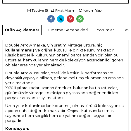
Tavsiye Et
Fiyat Alarmı
Yorum Yap
Ürün Açıklaması
Ödeme Seçenekleri
Yorumlar
Tavs
Double Arrow marka, Çin üretimi vintage ustura,
hiç
kullanılmamış
ve orijinal kutusu ile birlikte sunulmaktadır.
Klasik berberlik kültürünün önemli parçalarından biri olan bu
usturalar, hem kullanım hem de koleksiyon açısından ilgi gören
objeler arasında yer almaktadır.
Double Arrow usturalar, özellikle keskinlik performansı ve
dayanıklı yapısıyla bilinen, geleneksel tıraş ekipmanları arasında
yer almaktadır.
1970’li yıllara kadar uzanan örnekleri bulunan bu tip usturalar,
günümüzde vintage koleksiyon piyasasında değerlendirilen
parçalar arasında sayılmaktadır.
Uzun yıllar kullanılmadan korunmuş olması, ürünü koleksiyonluk
açıdan daha değerli kılmaktadır. Orijinal kutusunda olması
sayesinde hem sergilik hem de yatırım değeri taşıyan bir
parçadır.
Kondisyon: