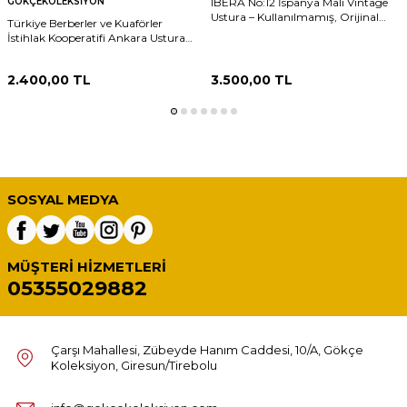
GÖKÇEKOLEKSIYON
IBERA No:12 İspanya Malı Vintage
Ustura – Kullanılmamış, Orijinal
Türkiye Berberler ve Kuaförler
Kutusunda #UST010 (N)
İstihlak Kooperatifi Ankara Ustura
ve Orijinal Kutusu – Koleksiyonluk
AOB4212 (N)
2.400,00
TL
3.500,00
TL
SOSYAL MEDYA
MÜŞTERI HIZMETLERI
05355029882
Çarşı Mahallesi, Zübeyde Hanım Caddesi, 10/A, Gökçe
Koleksiyon, Giresun/Tirebolu