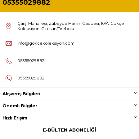
05355029882
Çarşı Mahallesi, Zübeyde Hanım Caddesi, 10/A, Gökçe
Koleksiyon, Giresun/Tirebolu
info@gokcekoleksiyon.com
05355029882
05355029882
Alışveriş Bilgileri
Önemli Bilgiler
Hızlı Erişim
E-BÜLTEN ABONELIĞI