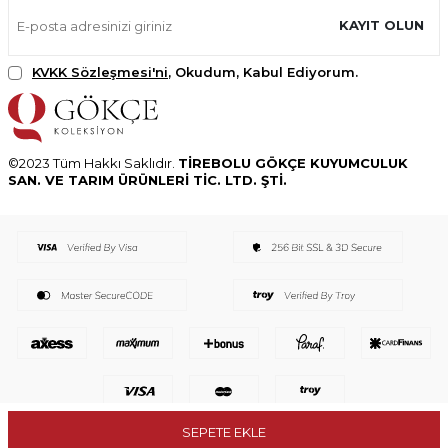
KAYIT OLUN
KVKK Sözleşmesi'ni
, Okudum, Kabul Ediyorum.
©2023 Tüm Hakkı Saklıdır.
TİREBOLU GÖKÇE KUYUMCULUK
SAN. VE TARIM ÜRÜNLERİ TİC. LTD. ŞTİ.
SEPETE EKLE
T
-Soft
E-Ticaret
Sistemleriyle Hazırlanmıştır.