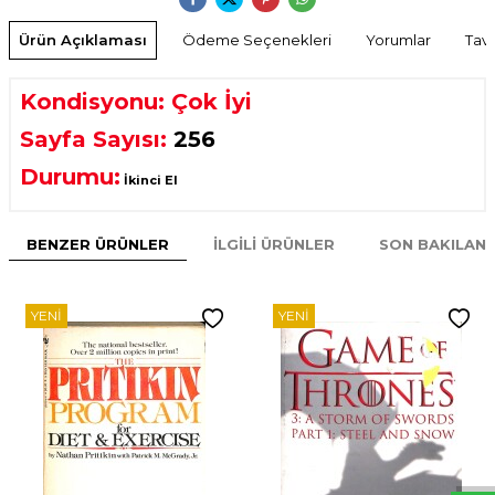
Ürün Açıklaması
Ödeme Seçenekleri
Yorumlar
Tavs
Kondisyonu: Çok İyi
Sayfa Sayısı:
256
Durumu:
İkinci El
BENZER ÜRÜNLER
İLGILI ÜRÜNLER
SON BAKILAN
YENI
YENI
W
h
t
s
p
p
D
e
s
e
H
a
t
t