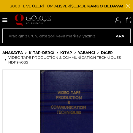
3000 TL VE ÜZERİ TÜM ALIŞVERİŞLERDE
KARGO BEDAVA!
0
ARA
ANASAYFA
KİTAP-DERGİ
KITAP
YABANCI
DIĞER
VIDEO TAPE PRODUCTION & COMMUNICATION TECHNIQUES
NDR94085