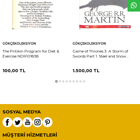
GÖKÇEKOLEKSIYON
GÖKÇEKOLEKSIYON
The Pritikin Program for Diet &
Game of Thrones 3: A Storm of
Exercise NDR101838
Swords Part 1: Steel and Snow
NDR101837
100,00
TL
1.500,00
TL
SOSYAL MEDYA
MÜŞTERI HIZMETLERI