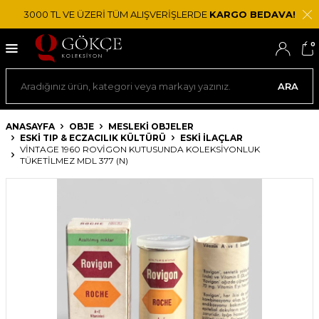
3000 TL VE ÜZERİ TÜM ALIŞVERİŞLERDE
KARGO BEDAVA!
0
ARA
ANASAYFA
OBJE
MESLEKI OBJELER
ESKI TIP & ECZACILIK KÜLTÜRÜ
ESKI İLAÇLAR
VINTAGE 1960 ROVIGON KUTUSUNDA KOLEKSIYONLUK
TÜKETILMEZ MDL 377 (N)