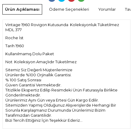
Ürün Açıklaması
Ödeme Seçenekleri
Yorumlar
Tavs
Vintage 1960 Rovigon Kutusunda Koleksiyonluk Tüketilmez
MDL 377
Roche İst
Tarih 1960
Kullanılmamış Dolu Paket
Not Koleksiyon Amaçlıdır Tüketilmez
Sitemiz Siz Değerli Müşterilerimize
Ürünlerde %100 Orjinallık Garantisi.
% 100 Satış Sonrası
Güven Garantisi Vermektedir.
Titizlikle Ekspertiz Edilip Resimdeki Ürün Faturasıyla Birlikte
Gönderilmektedir.
Ürünlerimiz Aynı Gün veya Ertesi Gün Kargo Edilir.
Sitemizden Yapmış Olduğunuz Alışverişlerde Herhangi Bir
Sorunla Karşılaşmanız Durumunda Ürünlerimiz Bizim
Tarafımızdan Garantilidir.
Bizi Tercih Ettiğiniz İçin Teşekkür Ederiz...