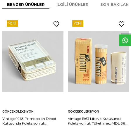
BENZER ÜRÜNLER
İLGILI ÜRÜNLER
SON BAKILAN
W
h
t
s
p
p
D
e
s
e
H
a
t
t
YENI
YENI
GÖKÇEKOLEKSIYON
GÖKÇEKOLEKSIYON
Vintage 1963 Primobolan Depot
Vintage 1963 Libavit Kutusunda
Kutusunda Koleksiyonluk
Koleksiyonluk Tüketilmez MDL 367
Tüketilmez MDL 366 (N)
(N)