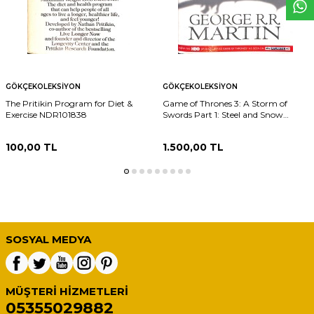
GÖKÇEKOLEKSIYON
GÖKÇEKOLEKSIYON
The Pritikin Program for Diet &
Game of Thrones 3: A Storm of
Exercise NDR101838
Swords Part 1: Steel and Snow
NDR101837
100,00
TL
1.500,00
TL
SOSYAL MEDYA
MÜŞTERI HIZMETLERI
05355029882