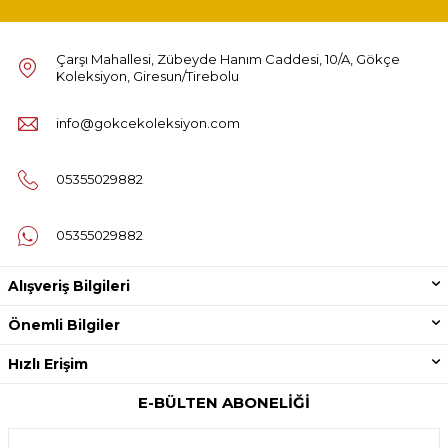
Çarşı Mahallesi, Zübeyde Hanım Caddesi, 10/A, Gökçe
Koleksiyon, Giresun/Tirebolu
info@gokcekoleksiyon.com
05355029882
05355029882
Alışveriş Bilgileri
Önemli Bilgiler
Hızlı Erişim
E-BÜLTEN ABONELIĞI