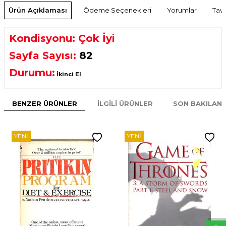
Ürün Açıklaması
Ödeme Seçenekleri
Yorumlar
Tavs
Kondisyonu: Çok İyi
Sayfa Sayısı:
82
Durumu:
İkinci El
BENZER ÜRÜNLER
İLGILI ÜRÜNLER
SON BAKILAN
YENI
YENI
W
h
t
s
p
p
D
e
s
e
H
a
t
t