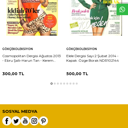
GÖKÇEKOLEKSIYON
GÖKÇEKOLEKSIYON
Cosmopolitan Dergisi Ağustos 2013
Elele Dergisi Sayı:2 Şubat 2014 -
- Ebru Şallı-Harun Tan - Kerem
Kapak :Özge Borak NDR102144
Bursin Röportaj NDR102146
300,00
TL
500,00
TL
SOSYAL MEDYA