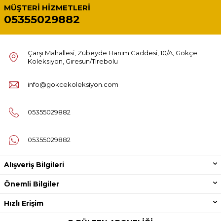
MÜŞTERI HIZMETLERI
05355029882
Çarşı Mahallesi, Zübeyde Hanım Caddesi, 10/A, Gökçe
Koleksiyon, Giresun/Tirebolu
info@gokcekoleksiyon.com
05355029882
05355029882
Alışveriş Bilgileri
Önemli Bilgiler
Hızlı Erişim