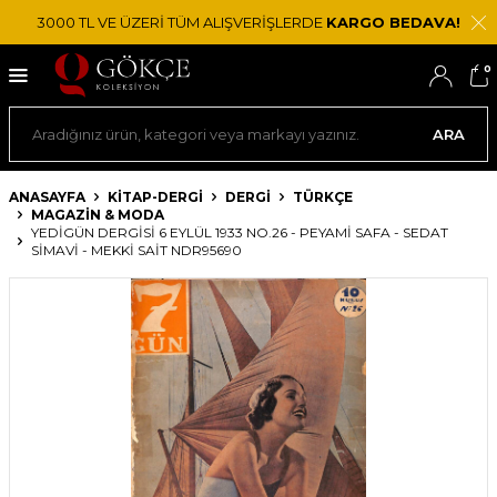
3000 TL VE ÜZERİ TÜM ALIŞVERİŞLERDE
KARGO BEDAVA!
0
ARA
ANASAYFA
KİTAP-DERGİ
DERGI
TÜRKÇE
MAGAZIN & MODA
YEDIGÜN DERGISI 6 EYLÜL 1933 NO.26 - PEYAMI SAFA - SEDAT
SIMAVI - MEKKI SAIT NDR95690