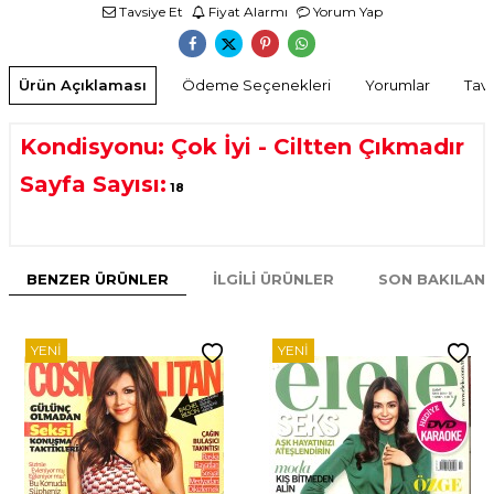
Tavsiye Et
Fiyat Alarmı
Yorum Yap
Ürün Açıklaması
Ödeme Seçenekleri
Yorumlar
Tavs
Kondisyonu: Çok İyi - Ciltten Çıkmadır
Sayfa Sayısı:
18
BENZER ÜRÜNLER
İLGILI ÜRÜNLER
SON BAKILAN
YENI
YENI
W
h
t
s
p
p
D
e
s
e
H
a
t
t