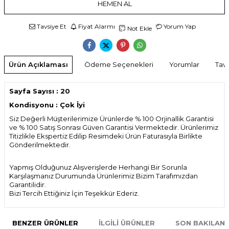
HEMEN AL
Tavsiye Et
Fiyat Alarmı
Yorum Yap
Not Ekle
Ürün Açıklaması
Ödeme Seçenekleri
Yorumlar
Tavs
Sayfa Sayısı : 20
Kondisyonu : Çok İyi
Siz Değerli Müşterilerimize Ürünlerde % 100 Orjinallik Garantisi
ve % 100 Satış Sonrası Güven Garantisi Vermektedir. Ürünlerimiz
Titizlikle Ekspertiz Edilip Resimdeki Ürün Faturasıyla Birlikte
Gönderilmektedir.
Yapmış Olduğunuz Alışverişlerde Herhangi Bir Sorunla
Karşılaşmanız Durumunda Ürünlerimiz Bizim Tarafımızdan
Garantilidir.
Bizi Tercih Ettiğiniz İçin Teşekkür Ederiz.
BENZER ÜRÜNLER
İLGILI ÜRÜNLER
SON BAKILAN