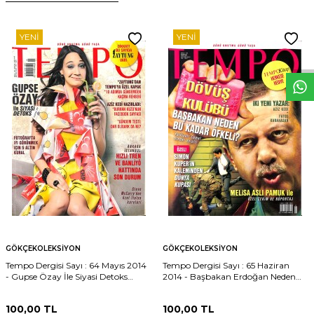
W
h
t
s
p
p
D
e
s
e
H
a
t
t
YENI
YENI
GÖKÇEKOLEKSIYON
GÖKÇEKOLEKSIYON
Tempo Dergisi Sayı : 64 Mayıs 2014
Tempo Dergisi Sayı : 65 Haziran
- Gupse Özay İle Siyasi Detoks
2014 - Başbakan Erdoğan Neden
NDR102135
Bu Kadar Öfkeli ? NDR102134
100,00
TL
100,00
TL