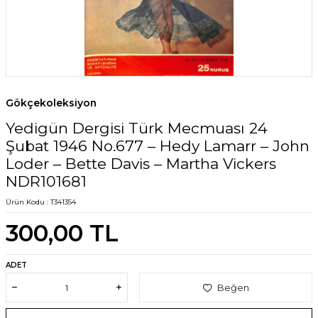
Gökçekoleksiyon
Yedigün Dergisi Türk Mecmuası 24
Şubat 1946 No.677 – Hedy Lamarr – John
Loder – Bette Davis – Martha Vickers
NDR101681
Ürün Kodu :
T341354
300,00
TL
ADET
Beğen