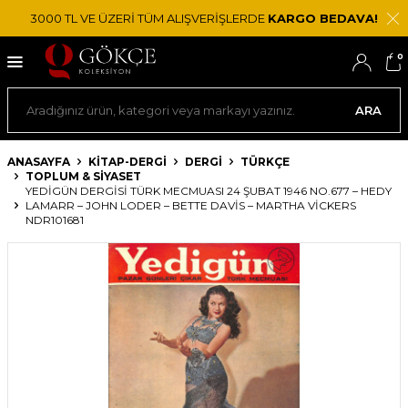
3000 TL VE ÜZERİ TÜM ALIŞVERİŞLERDE
KARGO BEDAVA!
0
ARA
ANASAYFA
KİTAP-DERGİ
DERGI
TÜRKÇE
TOPLUM & SIYASET
YEDIGÜN DERGISI TÜRK MECMUASI 24 ŞUBAT 1946 NO.677 – HEDY
LAMARR – JOHN LODER – BETTE DAVIS – MARTHA VICKERS
NDR101681