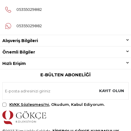
05355029882
05355029882
Alışveriş Bilgileri
Önemli Bilgiler
Hızlı Erişim
E-BÜLTEN ABONELIĞI
KAYIT OLUN
KVKK Sözleşmesi'ni
, Okudum, Kabul Ediyorum.
©2023 Tüm Hakkı Saklıdır.
TİREBOLU GÖKÇE KUYUMCULUK