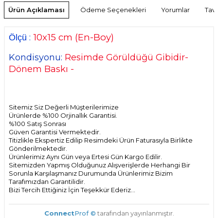
Ürün Açıklaması
Ödeme Seçenekleri
Yorumlar
Tavs
10
x15 cm
(En-Boy)
:
Ölçü
Kondisyonu:
Resimde Görüldüğü Gibidir-
Dönem Baskı -
Sitemiz Siz Değerli Müşterilerimize
Ürünlerde %100 Orjinallık Garantisi.
%100 Satış Sonrası
Güven Garantisi Vermektedir.
Titizlikle Ekspertiz Edilip Resimdeki Ürün Faturasıyla Birlikte
Gönderilmektedir.
Ürünlerimiz Aynı Gün veya Ertesi Gün Kargo Edilir.
Sitemizden Yapmış Olduğunuz Alışverişlerde Herhangi Bir
Sorunla Karşılaşmanız Durumunda Ürünlerimiz Bizim
Tarafımızdan Garantilidir.
Bizi Tercih Ettiğiniz İçin Teşekkür Ederiz...
Connect
Prof ©
tarafından yayınlanmıştır.