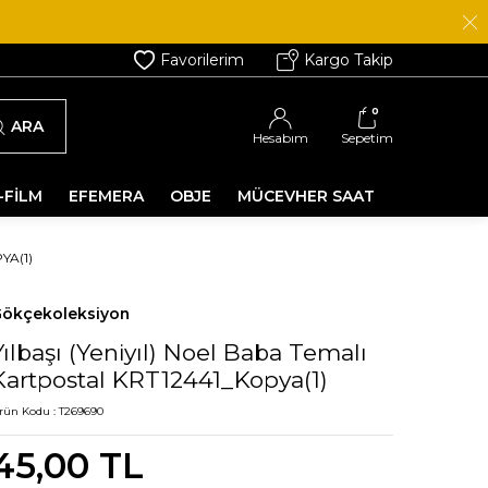
Favorilerim
Kargo Takip
0
ARA
Hesabım
Sepetim
-FİLM
EFEMERA
OBJE
MÜCEVHER SAAT
YA(1)
ökçekoleksiyon
Yılbaşı (Yeniyıl) Noel Baba Temalı
Kartpostal KRT12441_Kopya(1)
rün Kodu :
T269690
45,00
TL