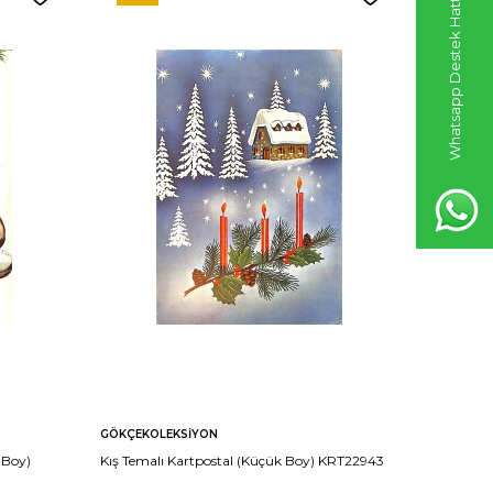
Whatsapp Destek Hattı
GÖKÇEKOLEKSIYON
GÖKÇEKO
 Boy)
Kış Temalı Kartpostal (Küçük Boy) KRT22943
Noel Baba
KRT2293