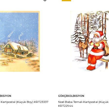
EKSIYON
GÖKÇEKOLEKSIYON
ı Kartpostal (Küçük Boy) KRT23337
Noel Baba Temalı Kartpostal (Küçük
KRT22944