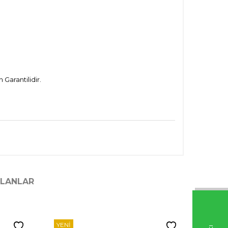
Garantilidir.
ILANLAR
YENI
YENI