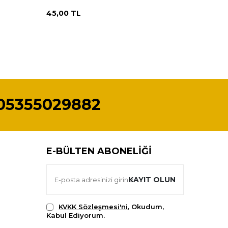
45,00
TL
45,00
T
05355029882
E-BÜLTEN ABONELIĞI
KAYIT OLUN
KVKK Sözleşmesi'ni
, Okudum,
Kabul Ediyorum.