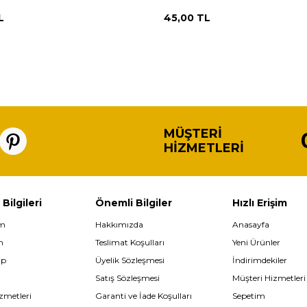
L
45,00
TL
MÜŞTERI
HIZMETLERI
 Bilgileri
Önemli Bilgiler
Hızlı Erişim
im
Hakkımızda
Anasayfa
m
Teslimat Koşulları
Yeni Ürünler
ip
Üyelik Sözleşmesi
İndirimdekiler
Satış Sözleşmesi
Müşteri Hizmetleri
zmetleri
Garanti ve İade Koşulları
Sepetim