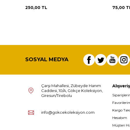
250,00
TL
75,00
T
SOSYAL MEDYA
Çarşı Mahallesi, Zübeyde Hanım
Alışveriş
Caddesi, 10/A, Gökçe Koleksiyon,
Siparişler
Giresun/Tirebolu
Favorileri
Kargo Tak
info@gokcekoleksiyon.com
Hesabım
Müşteri Hi