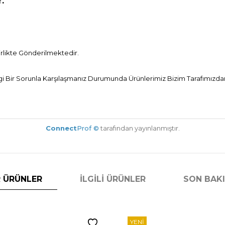
r.
Birlikte Gönderilmektedir.
Bir Sorunla Karşılaşmanız Durumunda Ürünlerimiz Bizim Tarafımızdan 
Connect
Prof ©
tarafından yayınlanmıştır.
 ÜRÜNLER
İLGILI ÜRÜNLER
SON BAK
YENI