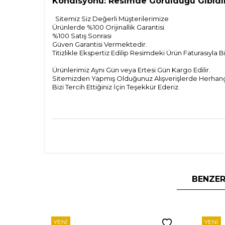
Kondisyonu: Resimde Görüldüğü Gibidi
Sitemiz Siz Değerli Müşterilerimize
Ürünlerde %100 Orijinallik Garantisi.
%100 Satış Sonrası
Güven Garantisi Vermektedir.
Titizlikle Ekspertiz Edilip Resimdeki Ürün Faturasıyla 
Ürünlerimiz Aynı Gün veya Ertesi Gün Kargo Edilir.
Sitemizden Yapmış Olduğunuz Alışverişlerde Herhangi 
Bizi Tercih Ettiğiniz İçin Teşekkür Ederiz.
BENZER
YENI
YENI