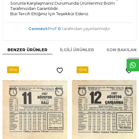
Sorunla Karşılaşmanız Durumunda Ürünlerimiz Bizim
Tarafımızdan Garantilidir.
Bizi Tercih Ettiğiniz İçin Teşekkür Ederiz.
Connect
Prof ©
tarafından yayınlanmıştır.
W
h
t
s
p
p
D
e
s
e
H
a
t
t
BENZER ÜRÜNLER
İLGILI ÜRÜNLER
SON BAKILAN
YENI
YENI