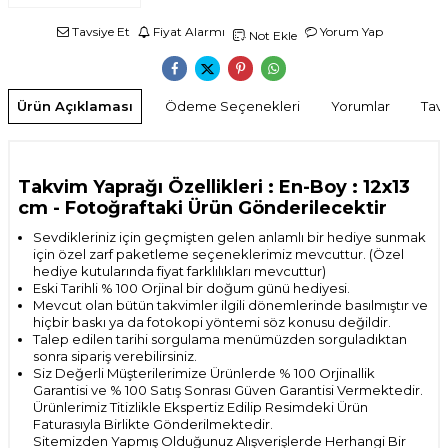
Tavsiye Et
Fiyat Alarmı
Yorum Yap
Not Ekle
Ürün Açıklaması
Ödeme Seçenekleri
Yorumlar
Tavs
Takvim Yaprağı Özellikleri : En-Boy : 12x13
cm
- Fotoğraftaki Ürün Gönderilecektir
Sevdikleriniz için geçmişten gelen anlamlı bir hediye sunmak
için özel zarf paketleme seçeneklerimiz mevcuttur. (Özel
hediye kutularında fiyat farklılıkları mevcuttur)
Eski Tarihli % 100 Orjinal bir doğum günü hediyesi.
Mevcut olan bütün takvimler ilgili dönemlerinde basılmıştır ve
hiçbir baskı ya da fotokopi yöntemi söz konusu değildir.
Talep edilen tarihi sorgulama menümüzden sorguladıktan
sonra sipariş verebilirsiniz.
Siz Değerli Müşterilerimize Ürünlerde % 100 Orjinallik
Garantisi ve % 100 Satış Sonrası
Güven Garantisi Vermektedir.
Ürünlerimiz Titizlikle Ekspertiz Edilip Resimdeki Ürün
Faturasıyla Birlikte Gönderilmektedir.
Sitemizden Yapmış Olduğunuz Alışverişlerde Herhangi Bir