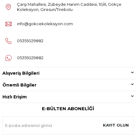
Çarşı Mahallesi, Zübeyde Hanım Caddesi, 10/A, Gökçe
Koleksiyon, Giresun/Tirebolu
info@gokcekoleksiyon.com
05355029882
05355029882
Alışveriş Bilgileri
Önemli Bilgiler
Hızlı Erişim
E-BÜLTEN ABONELIĞI
KAYIT OLUN