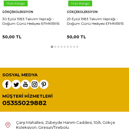
Hızlı Kargo
Hızlı Kargo
GÖKÇEKOLEKSIYON
GÖKÇEKOLEKSIYON
30 Eylül 1983 Takvim Yaprağı -
29 Eylül 1983 Takvim Yaprağı -
Doğum Günü Hediyesi EFMN15916
Doğum Günü Hediyesi EFMN15915
50,00
TL
50,00
TL
SOSYAL MEDYA
MÜŞTERI HIZMETLERI
05355029882
Çarşı Mahallesi, Zübeyde Hanım Caddesi, 10/A, Gökçe
Koleksiyon, Giresun/Tirebolu