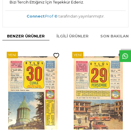
Bizi Tercih Ettiğiniz İçin Teşekkür Ederiz.
Connect
Prof ©
tarafından yayınlanmıştır.
W
h
t
s
p
p
D
e
s
e
H
a
t
t
BENZER ÜRÜNLER
İLGILI ÜRÜNLER
SON BAKILAN
YENI
YENI