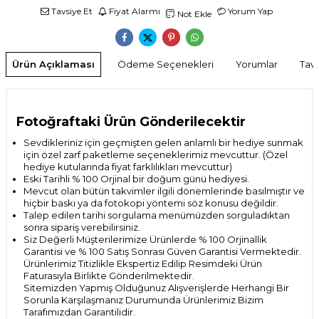
Tavsiye Et
Fiyat Alarmı
Yorum Yap
Not Ekle
Ürün Açıklaması
Ödeme Seçenekleri
Yorumlar
Tavs
Fotoğraftaki Ürün Gönderilecektir
Sevdikleriniz için geçmişten gelen anlamlı bir hediye sunmak
için özel zarf paketleme seçeneklerimiz mevcuttur. (Özel
hediye kutularında fiyat farklılıkları mevcuttur)
Eski Tarihli % 100 Orjinal bir doğum günü hediyesi.
Mevcut olan bütün takvimler ilgili dönemlerinde basılmıştır ve
hiçbir baskı ya da fotokopi yöntemi söz konusu değildir.
Talep edilen tarihi sorgulama menümüzden sorguladıktan
sonra sipariş verebilirsiniz.
Siz Değerli Müşterilerimize Ürünlerde % 100 Orjinallik
Garantisi ve % 100 Satış Sonrası
Güven Garantisi Vermektedir.
Ürünlerimiz Titizlikle Ekspertiz Edilip Resimdeki Ürün
Faturasıyla Birlikte Gönderilmektedir.
Sitemizden Yapmış Olduğunuz Alışverişlerde Herhangi Bir
Sorunla Karşılaşmanız Durumunda Ürünlerimiz Bizim
Tarafımızdan Garantilidir.