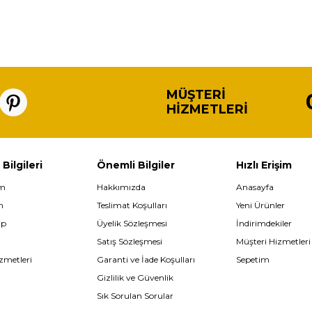
MÜŞTERI
HIZMETLERI
 Bilgileri
Önemli Bilgiler
Hızlı Erişim
im
Hakkımızda
Anasayfa
m
Teslimat Koşulları
Yeni Ürünler
ip
Üyelik Sözleşmesi
İndirimdekiler
Satış Sözleşmesi
Müşteri Hizmetleri
zmetleri
Garanti ve İade Koşulları
Sepetim
Gizlilik ve Güvenlik
Sık Sorulan Sorular