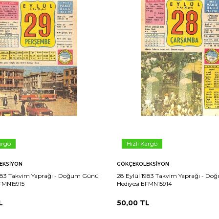
argo
Hızlı Kargo
EKSIYON
GÖKÇEKOLEKSIYON
1983 Takvim Yaprağı - Doğum Günü
28 Eylül 1983 Takvim Yaprağı - D
EFMN15915
Hediyesi EFMN15914
L
50,00
TL