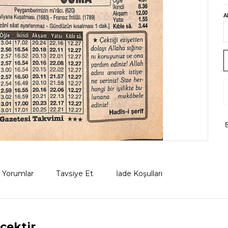
A
Yorumlar
Tavsiye Et
İade Koşulları
cektir