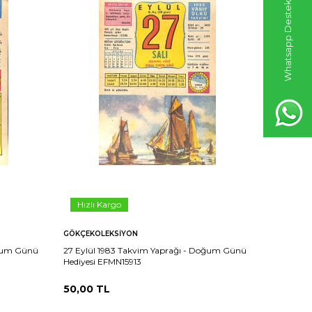
Whatsapp Destek Hattı
Hızlı Kargo
Hızlı 
GÖKÇEKOLEKSIYON
GÖKÇEKO
oğum Günü
27 Eylül 1983 Takvim Yaprağı - Doğum Günü
26 Eylül
Hediyesi EFMN15913
Hediyesi 
50,00
TL
50,00
T