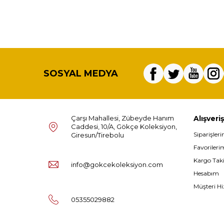
SOSYAL MEDYA
Çarşı Mahallesi, Zübeyde Hanım
Alışveriş
Caddesi, 10/A, Gökçe Koleksiyon,
Siparişler
Giresun/Tirebolu
Favorileri
Kargo Tak
info@gokcekoleksiyon.com
Hesabım
Müşteri Hi
05355029882