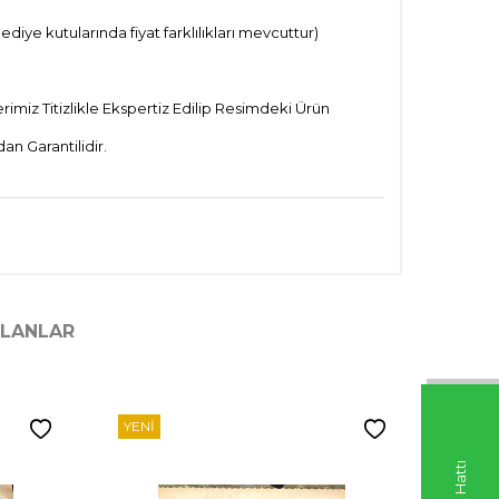
ye kutularında fiyat farklılıkları mevcuttur)
imiz Titizlikle Ekspertiz Edilip Resimdeki Ürün
n Garantilidir.
ILANLAR
YENI
YENI