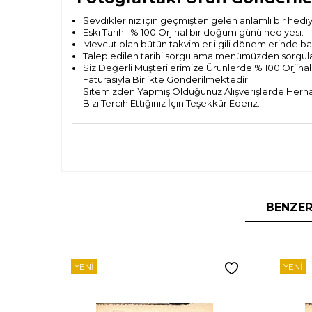
Sevdikleriniz için geçmişten gelen anlamlı bir hedi
Eski Tarihli % 100 Orjinal bir doğum günü hediyesi.
Mevcut olan bütün takvimler ilgili dönemlerinde bas
Talep edilen tarihi sorgulama menümüzden sorguladık
Siz Değerli Müşterilerimize Ürünlerde % 100 Orjinall
Faturasıyla Birlikte Gönderilmektedir.
Sitemizden Yapmış Olduğunuz Alışverişlerde Herhan
Bizi Tercih Ettiğiniz İçin Teşekkür Ederiz.
BENZER
YENI
YENI