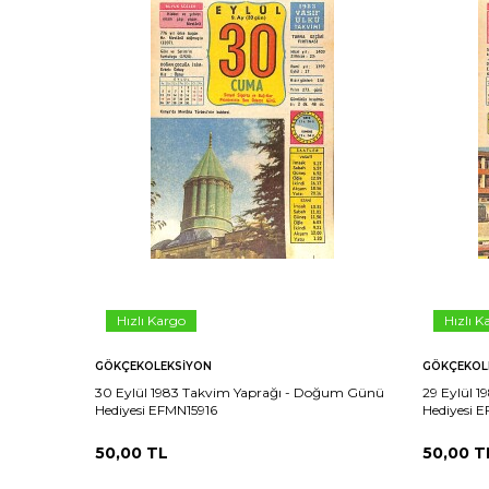
Hızlı Kargo
Hızlı K
GÖKÇEKOLEKSIYON
GÖKÇEKOL
30 Eylül 1983 Takvim Yaprağı - Doğum Günü
29 Eylül 
Hediyesi EFMN15916
Hediyesi 
50,00
TL
50,00
T