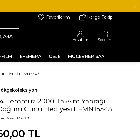
Favorilerim
Kargo Takip
0
ARA
Hesabım
Sepetim
-FİLM
EFEMERA
OBJE
MÜCEVHER SAAT
HEDIYESI EFMN15543
ökçekoleksiyon
14 Temmuz 2000 Takvim Yaprağı -
Doğum Günü Hediyesi EFMN15543
rün Kodu :
T342309
50,00
TL