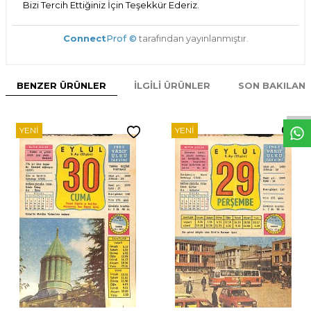
Bizi Tercih Ettiğiniz İçin Teşekkür Ederiz.
Connect
Prof ©
tarafından yayınlanmıştır.
W
h
t
s
p
p
D
e
s
e
H
a
t
t
BENZER ÜRÜNLER
İLGILI ÜRÜNLER
SON BAKILAN
YENI
YENI