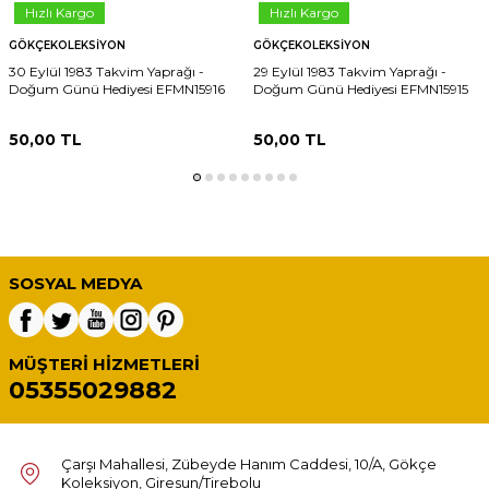
Hızlı Kargo
Hızlı Kargo
GÖKÇEKOLEKSIYON
GÖKÇEKOLEKSIYON
30 Eylül 1983 Takvim Yaprağı -
29 Eylül 1983 Takvim Yaprağı -
Doğum Günü Hediyesi EFMN15916
Doğum Günü Hediyesi EFMN15915
50,00
TL
50,00
TL
SOSYAL MEDYA
MÜŞTERI HIZMETLERI
05355029882
Çarşı Mahallesi, Zübeyde Hanım Caddesi, 10/A, Gökçe
Koleksiyon, Giresun/Tirebolu