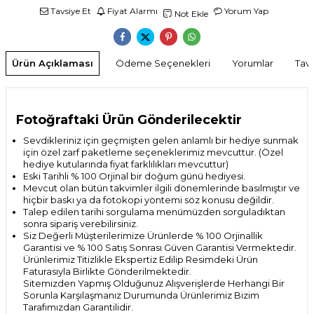
Tavsiye Et
Fiyat Alarmı
Yorum Yap
Not Ekle
Ürün Açıklaması
Ödeme Seçenekleri
Yorumlar
Tavs
Fotoğraftaki Ürün Gönderilecektir
Sevdikleriniz için geçmişten gelen anlamlı bir hediye sunmak
için özel zarf paketleme seçeneklerimiz mevcuttur. (Özel
hediye kutularında fiyat farklılıkları mevcuttur)
Eski Tarihli % 100 Orjinal bir doğum günü hediyesi.
Mevcut olan bütün takvimler ilgili dönemlerinde basılmıştır ve
hiçbir baskı ya da fotokopi yöntemi söz konusu değildir.
Talep edilen tarihi sorgulama menümüzden sorguladıktan
sonra sipariş verebilirsiniz.
Siz Değerli Müşterilerimize Ürünlerde % 100 Orjinallik
Garantisi ve % 100 Satış Sonrası
Güven Garantisi Vermektedir.
Ürünlerimiz Titizlikle Ekspertiz Edilip Resimdeki Ürün
Faturasıyla Birlikte Gönderilmektedir.
Sitemizden Yapmış Olduğunuz Alışverişlerde Herhangi Bir
Sorunla Karşılaşmanız Durumunda Ürünlerimiz Bizim
Tarafımızdan Garantilidir.