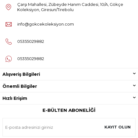
Çarşı Mahallesi, Zübeyde Hanım Caddesi, 10/A, Gökçe
Koleksiyon, Giresun/Tirebolu
info@gokcekoleksiyon.com
05355029882
05355029882
Alışveriş Bilgileri
Önemli Bilgiler
Hızlı Erişim
E-BÜLTEN ABONELIĞI
KAYIT OLUN