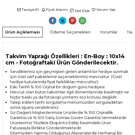
Tavsiye Et
Fiyat Alarmı
Yorum Yap
Not Ekle
Ürün Açıklaması
Ödeme Seçenekleri
Yorumlar
Tavs
Takvim Yaprağı Özellikleri : En-Boy : 10x14
cm
- Fotoğraftaki Ürün Gönderilecektir.
Sevdikleriniz için geçmişten gelen anlamlı bir hediye sunmak
için özel zarf paketleme seçeneklerimiz mevcuttur. (Özel
hediye kutularında fiyat farklılıkları mevcuttur)
Eski Tarihli % 100 Orjinal bir doğum günü hediyesi.
Mevcut olan bütün takvimler ilgili dönemlerinde basılmıştır ve
hiçbir baskı ya da fotokopi yöntemi söz konusu değildir.
Talep edilen tarihi sorgulama menümüzden sorguladıktan
sonra sipariş verebilirsiniz.
Siz Değerli Müşterilerimize Ürünlerde % 100 Orjinallik
Garantisi ve % 100 Satış Sonrası
Güven Garantisi Vermektedir.
Ürünlerimiz Titizlikle Ekspertiz Edilip Resimdeki Ürün
Faturasıyla Birlikte Gönderilmektedir.
Sitemizden Yapmış Olduğunuz Alışverişlerde Herhangi Bir