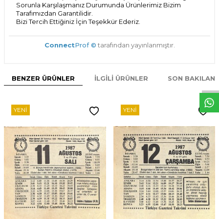
Sorunla Karşılaşmanız Durumunda Ürünlerimiz Bizim
Tarafımızdan Garantilidir.
Bizi Tercih Ettiğiniz İçin Teşekkür Ederiz.
Connect
Prof ©
tarafından yayınlanmıştır.
W
h
t
s
p
p
D
e
s
e
H
a
t
t
BENZER ÜRÜNLER
İLGILI ÜRÜNLER
SON BAKILAN
YENI
YENI