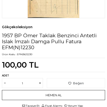
Gökçekoleksiyon
1957 BP Ömer Taklak Benzinci Antetli
Islak İmzalı Damga Pullu Fatura
EFM(N)12230
Ürün Kodu :
EFM(N)12230
100,00
TL
ADET
Beğen
HEMEN AL
Tavsiye Et
Fiyat Alarmı
Yorum Yap