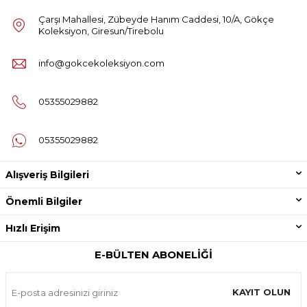
Çarşı Mahallesi, Zübeyde Hanım Caddesi, 10/A, Gökçe
Koleksiyon, Giresun/Tirebolu
info@gokcekoleksiyon.com
05355029882
05355029882
Alışveriş Bilgileri
Önemli Bilgiler
Hızlı Erişim
E-BÜLTEN ABONELIĞI
KAYIT OLUN