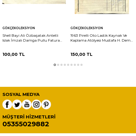
GÖKÇEKOLEKSIYON
GÖKÇEKOLEKSIYON
Shell Bayi Ali Özbaşatak Antetli
1963 Pirelli Oto Lastik Kaynak Ve
Islak İmzalı Damga Pullu Fatura
Kaplama Atölyesi Mustafa H. Demir
EFM(N)12232
Antetli Islak İmzalı Damga Pullu
Fatura EFM(N)12226
100,00
TL
150,00
TL
SOSYAL MEDYA
MÜŞTERI HIZMETLERI
05355029882