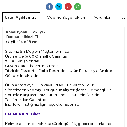
Ürün Açıklaması
Ödeme Seçenekleri
Yorumlar
Tavs
Kondisyonu
:
Çok İyi -
Durumu
:
İkinci El
Ölçü
: 14 x 19 cm
Sitemiz Siz Değerli Müşterilerimize
Ürünlerde %100 Orjinallik Garantisi.
% 100 Satış Sonrası
Güven Garantisi Vermektedir.
Titizlikle Ekspertiz Edilip Resimdeki Ürün Faturasıyla Birlikte
Gönderilmektedir.
Ürünlerimiz Aynı Gün veya Ertesi Gün Kargo Edilir.
Sitemizden Yapmış Olduğunuz Alışverişlerde Herhangi Bir
Sorunla Karşılaşmanız Durumunda Ürünlerimiz Bizim
Tarafımızdan Garantilidir.
Bizi Tercih Ettiğiniz İçin Teşekkür Ederiz...
EFEMERA NEDİR?
Kelime anlamı olarak kısa süreli, günlük, geçici anlamlarına