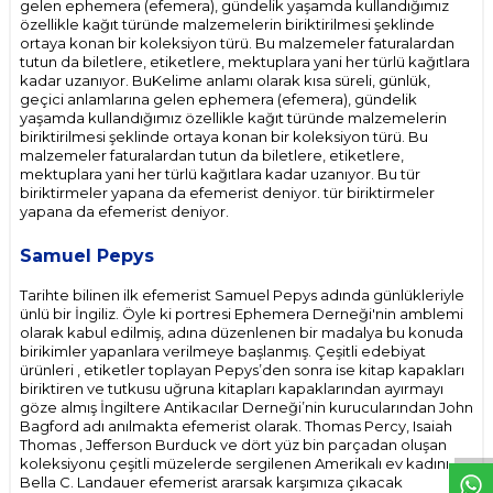
gelen ephemera (efemera), gündelik yaşamda kullandığımız
özellikle kağıt türünde malzemelerin biriktirilmesi şeklinde
ortaya konan bir koleksiyon türü. Bu malzemeler faturalardan
tutun da biletlere, etiketlere, mektuplara yani her türlü kağıtlara
kadar uzanıyor. BuKelime anlamı olarak kısa süreli, günlük,
geçici anlamlarına gelen ephemera (efemera), gündelik
yaşamda kullandığımız özellikle kağıt türünde malzemelerin
biriktirilmesi şeklinde ortaya konan bir koleksiyon türü. Bu
malzemeler faturalardan tutun da biletlere, etiketlere,
mektuplara yani her türlü kağıtlara kadar uzanıyor. Bu tür
biriktirmeler yapana da efemerist deniyor. tür biriktirmeler
yapana da efemerist deniyor.
Samuel Pepys
Tarihte bilinen ilk efemerist Samuel Pepys adında günlükleriyle
ünlü bir İngiliz. Öyle ki portresi Ephemera Derneği'nin amblemi
olarak kabul edilmiş, adına düzenlenen bir madalya bu konuda
birikimler yapanlara verilmeye başlanmış. Çeşitli edebiyat
ürünleri , etiketler toplayan Pepys’den sonra ise kitap kapakları
biriktiren ve tutkusu uğruna kitapları kapaklarından ayırmayı
W
h
t
s
p
p
D
e
s
e
H
a
t
t
göze almış İngiltere Antikacılar Derneği’nin kurucularından John
Bagford adı anılmakta efemerist olarak. Thomas Percy, Isaiah
Thomas , Jefferson Burduck ve dört yüz bin parçadan oluşan
koleksiyonu çeşitli müzelerde sergilenen Amerikalı ev kadını
Bella C. Landauer efemerist ararsak karşımıza çıkacak