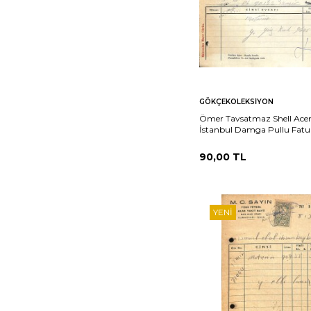
Sepete
Ka
GÖKÇEKOLEKSIYON
Ekle
Ömer Tavsatmaz Shell Acen
İstanbul Damga Pullu Fatu
EFM(N)10866
90,00
TL
YENI