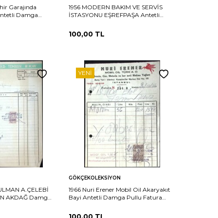
hir Garajında
1956 MODERN BAKIM VE SERVİS
Antetli Damga
İSTASYONU EŞREFPAŞA Antetli
Fatura
Fatura EFM(N)11586
100,00
TL
YENI
Sepete
Karşılaştır
Karşılaştır
GÖKÇEKOLEKSIYON
Ekle
RULMAN A.ÇELEBİ
1966 Nuri Erener Mobil Oil Akaryakıt
AN AKDAĞ Damga
Bayi Antetli Damga Pullu Fatura
N)11583
EFM(N)11480
100,00
TL