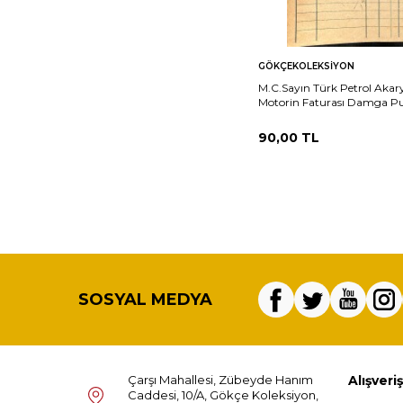
Sepete
Ka
GÖKÇEKOLEKSIYON
Ekle
M.C.Sayın Türk Petrol Akary
Motorin Faturası Damga Pul
EFM(N)10861
90,00
TL
SOSYAL MEDYA
Çarşı Mahallesi, Zübeyde Hanım
Alışveriş
Caddesi, 10/A, Gökçe Koleksiyon,