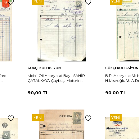
YENI
YENI
Sepete
Sepete
rşılaştır
Karşılaştır
GÖKÇEKOLEKSIYON
GÖKÇEKOLEKSIYON
Ekle
Ekle
Ford
Mobil Oil Akaryakıt Bayii SAHİR
B.P. Akaryakıt Ve 
a
ÇATALKAYA Çaybaşı Motorin
H.Mısıroğlu Ve A
Faturası Damga Pullu EFM(N)10868
Pullu Fatura EFM
90,00
TL
90,00
TL
YENI
YENI