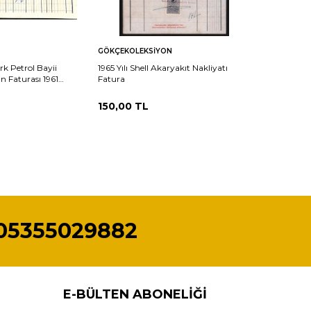
Sepete
Karşılaştır
Karşılaştır
GÖKÇEKOLEKSIYON
Ekle
k Petrol Bayii
1965 Yılı Shell Akaryakıt Nakliyatı
in Faturası 1961
Fatura
(N)10856
150,00
TL
05355029882
E-BÜLTEN ABONELIĞI