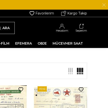
Favorilerim
Kargo Takip
0
ARA
Hesabım
Sepetim
-FİLM
EFEMERA
OBJE
MÜCEVHER SAAT
YENI