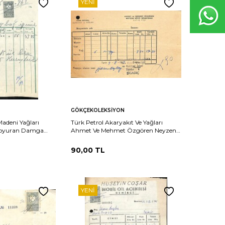
YENI
Sepete
Karşılaştır
Karşılaştır
GÖKÇEKOLEKSIYON
Ekle
Madeni Yağları
Türk Petrol Akaryakıt Ve Yağları
.Doyuran Damga
Ahmet Ve Mehmet Özgören Neyzen
(N)10864
Köyü İstasyonu Satış Fişi
EFM(N)10865
90,00
TL
YENI