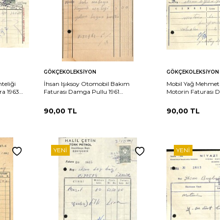
Sepete
Sepete
rşılaştır
Karşılaştır
GÖKÇEKOLEKSIYON
GÖKÇEKOLEKSIYON
Ekle
Ekle
teliği
İhsan Işıksoy Otomobil Bakım
Mobil Yağ Mehmet 
ra 1963
Faturası Damga Pullu 1961
Motorin Faturası 
EFM(N)10858
EFM(N)10859
90,00
TL
90,00
TL
YENI
YENI