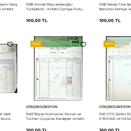
samı Satış
1958 Ahmet Bayrakdaroğlu
1958 Recep Türe Şe
k Antetli
Türkpetrol - Antetli Damga Pullu
Benzinci Akhisar 
Fatura EFM(N)12037
Pullu Islak İmzalı 
EFM(N)12038
100,00
TL
100,00
TL
YENI
YENI
Sepete
Sepete
rşılaştır
Karşılaştır
GÖKÇEKOLEKSIYON
GÖKÇEKOLEKSIYON
Ekle
Ekle
 Vasfi
1963 Bilyalı Rulmanlar Ferzan ve
1961 OTO ŞANLI 
 Fatura
Turhan Gürpınar Kardeşler Antetli
P.BOYAR ve HAS
Damga Pullu Fatura EFM(N)11584
Pullu Fatura EFM(
100,00
TL
100,00
TL