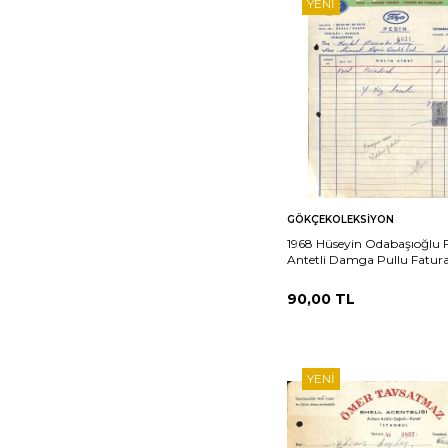
YENI
Sepete
Ka
GÖKÇEKOLEKSIYON
Ekle
1968 Hüseyin Odabaşıoğlu 
Antetli Damga Pullu Fatur
EFM(N)10966
90,00
TL
YENI