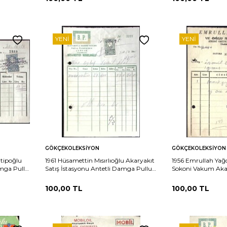
YENI
YENI
Sepete
Sepete
rşılaştır
Karşılaştır
GÖKÇEKOLEKSIYON
GÖKÇEKOLEKSIYON
Ekle
Ekle
atipoğlu
1961 Hüsamettin Mısırlıoğlu Akaryakıt
1956 Emrullah Yağ
amga Pullu
Satış İstasyonu Antetli Damga Pullu
Sokoni Vakum Akar
Fatura EFM(N)11482
Damga Pullu Fatu
100,00
TL
100,00
TL