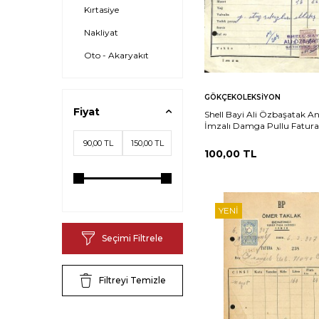
Kırtasiye
Nakliyat
Oto - Akaryakıt
Sepete
Ka
GÖKÇEKOLEKSIYON
Ekle
Fiyat
Shell Bayi Ali Özbaşatak Ant
İmzalı Damga Pullu Fatura
EFM(N)12232
100,00
TL
YENI
Seçimi Filtrele
Filtreyi Temizle