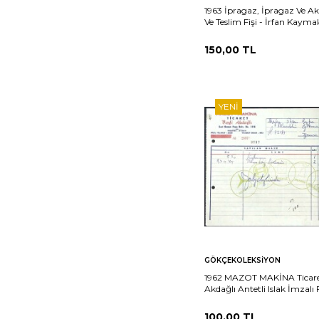
1963 İpragaz, İpragaz Ve Ak
Ve Teslim Fişi - İrfan Kayma
Islak İmzalı EFM(N)12035
150,00
TL
YENI
Sepete
Ka
GÖKÇEKOLEKSIYON
Ekle
1962 MAZOT MAKİNA Ticaret
Akdağlı Antetli Islak İmzalı
EFM(N)11587
100,00
TL