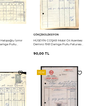
Sepete
Karşılaştır
Karşılaştır
GÖKÇEKOLEKSIYON
Ekle
Hatipoğlu İzmir
HÜSEYİN COŞAR Mobil Oil Acentesi
Damga Pullu
Demirci 1961 Damga Pullu Faturası
EFM(N)10860
90,00
TL
YENI