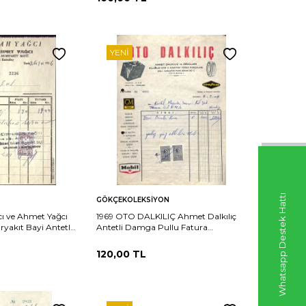
YENI
Sepete
Whatsapp Destek Hattı
Karşılaştır
Karşılaştır
GÖKÇEKOLEKSIYON
Ekle
cı ve Ahmet Yağcı
1969 OTO DALKILIÇ Ahmet Dalkılıç
yakıt Bayi Antetli
Antetli Damga Pullu Fatura
ra EFM(N)11479
EFM(N)10971
120,00
TL