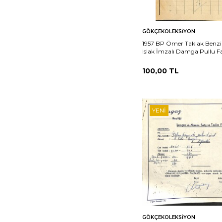
Sepete
Ka
GÖKÇEKOLEKSIYON
Ekle
1957 BP Ömer Taklak Benzin
Islak İmzalı Damga Pullu F
EFM(N)12230
100,00
TL
YENI
Sepete
Ka
GÖKÇEKOLEKSIYON
Ekle