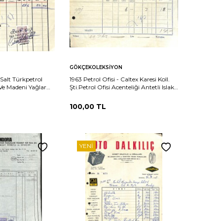
Sepete
Karşılaştır
Karşılaştır
GÖKÇEKOLEKSIYON
Ekle
Salt Türkpetrol
1963 Petrol Ofisi - Caltex Karesi Koll.
 Ve Madeni Yağlar
Şti.Petrol Ofisi Acenteliği Antetli Islak
lı Damga Pullu
İmzalı Damga Pullu Fatura
28
EFM(N)12229
100,00
TL
YENI