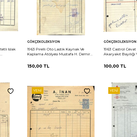
Sepete
Sepete
rşılaştır
Karşılaştır
GÖKÇEKOLEKSIYON
GÖKÇEKOLEKSIYON
Ekle
Ekle
etli Islak
1963 Pirelli Oto Lastik Kaynak Ve
1963 Castrol Cevat 
Kaplama Atölyesi Mustafa H. Demir
Akaryakıt Bayiliği
Antetli Islak İmzalı Damga Pullu
Antetli Islak İmza
Fatura EFM(N)12226
Fatura EFM(N)122
150,00
TL
100,00
TL
YENI
YENI