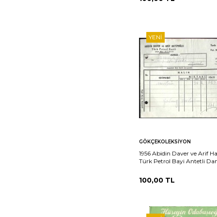
YENI
Sepete
Ka
GÖKÇEKOLEKSIYON
Ekle
1956 Abidin Daver ve Arif H
Türk Petrol Bayi Antetli D
Fatura EFM(N)11481
100,00
TL