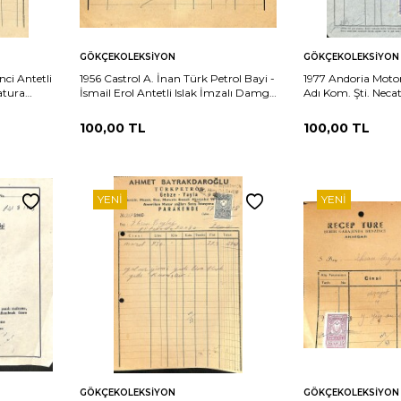
Sepete
Sepete
rşılaştır
Karşılaştır
GÖKÇEKOLEKSIYON
GÖKÇEKOLEKSIYON
Ekle
Ekle
ci Antetli
1956 Castrol A. İnan Türk Petrol Bayi -
1977 Andoria Motor
atura
İsmail Erol Antetli Islak İmzalı Damga
Adı Kom. Şti. Nec
Pullu Fatura EFM(N)12225
Ortakları Antetli 
Pullu Fatura EFM
100,00
TL
100,00
TL
YENI
YENI
Sepete
Sepete
rşılaştır
Karşılaştır
GÖKÇEKOLEKSIYON
GÖKÇEKOLEKSIYON
Ekle
Ekle