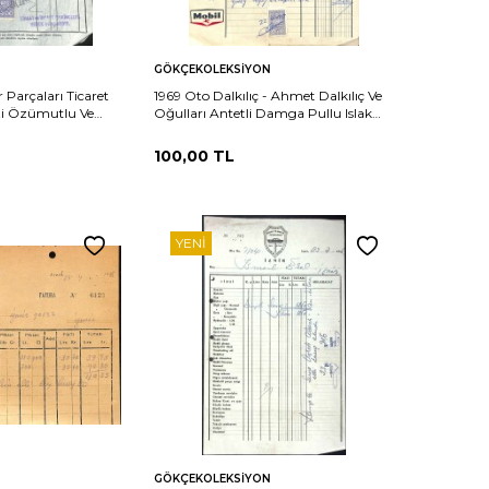
Sepete
Karşılaştır
Karşılaştır
GÖKÇEKOLEKSIYON
Ekle
 Parçaları Ticaret
1969 Oto Dalkılıç - Ahmet Dalkılıç Ve
ati Özümutlu Ve
Oğulları Antetli Damga Pullu Islak
Islak İmzalı Damga
İmzalı Fatura EFM(N)12048
(N)12098
100,00
TL
YENI
Sepete
Karşılaştır
Karşılaştır
GÖKÇEKOLEKSIYON
Ekle