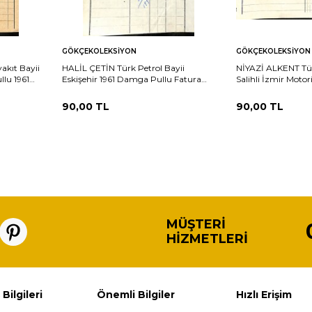
Sepete
Sepete
rşılaştır
Karşılaştır
GÖKÇEKOLEKSIYON
GÖKÇEKOLEKSIYON
Ekle
Ekle
akıt Bayii
HALİL ÇETİN Türk Petrol Bayii
NİYAZİ ALKENT Tür
lu 1961
Eskişehir 1961 Damga Pullu Fatura
Salihli İzmir Motor
EFM(N)10862
Damga Pullu EFM
90,00
TL
90,00
TL
MÜŞTERI
HIZMETLERI
 Bilgileri
Önemli Bilgiler
Hızlı Erişim