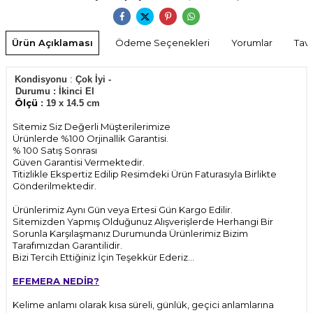
Ürün Açıklaması
Ödeme Seçenekleri
Yorumlar
Tavs
Kondisyonu
:
Çok İyi -
Durumu
:
İkinci El
Ölçü
: 19 x 14.5 cm
Sitemiz Siz Değerli Müşterilerimize
Ürünlerde %100 Orjinallik Garantisi.
% 100 Satış Sonrası
Güven Garantisi Vermektedir.
Titizlikle Ekspertiz Edilip Resimdeki Ürün Faturasıyla Birlikte
Gönderilmektedir.
Ürünlerimiz Aynı Gün veya Ertesi Gün Kargo Edilir.
Sitemizden Yapmış Olduğunuz Alışverişlerde Herhangi Bir
Sorunla Karşılaşmanız Durumunda Ürünlerimiz Bizim
Tarafımızdan Garantilidir.
Bizi Tercih Ettiğiniz İçin Teşekkür Ederiz...
EFEMERA NEDİR?
Kelime anlamı olarak kısa süreli, günlük, geçici anlamlarına