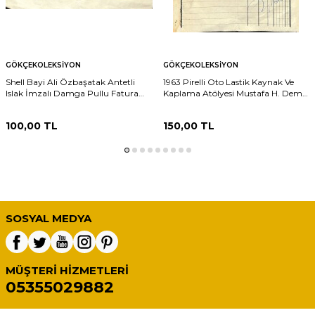
GÖKÇEKOLEKSIYON
GÖKÇEKOLEKSIYON
Shell Bayi Ali Özbaşatak Antetli
1963 Pirelli Oto Lastik Kaynak Ve
Islak İmzalı Damga Pullu Fatura
Kaplama Atölyesi Mustafa H. Demir
EFM(N)12232
Antetli Islak İmzalı Damga Pullu
Fatura EFM(N)12226
100,00
TL
150,00
TL
SOSYAL MEDYA
MÜŞTERI HIZMETLERI
05355029882