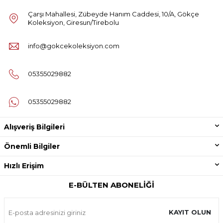
Çarşı Mahallesi, Zübeyde Hanım Caddesi, 10/A, Gökçe
Koleksiyon, Giresun/Tirebolu
info@gokcekoleksiyon.com
05355029882
05355029882
Alışveriş Bilgileri
Önemli Bilgiler
Hızlı Erişim
E-BÜLTEN ABONELIĞI
KAYIT OLUN