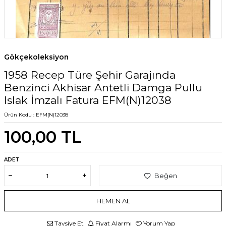
Gökçekoleksiyon
1958 Recep Türe Şehir Garajında
Benzinci Akhisar Antetli Damga Pullu
Islak İmzalı Fatura EFM(N)12038
Ürün Kodu :
EFM(N)12038
100,00
TL
ADET
Beğen
HEMEN AL
Tavsiye Et
Fiyat Alarmı
Yorum Yap