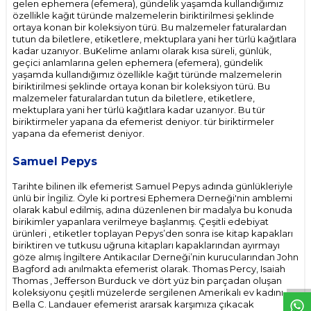
gelen ephemera (efemera), gündelik yaşamda kullandığımız
özellikle kağıt türünde malzemelerin biriktirilmesi şeklinde
ortaya konan bir koleksiyon türü. Bu malzemeler faturalardan
tutun da biletlere, etiketlere, mektuplara yani her türlü kağıtlara
kadar uzanıyor. BuKelime anlamı olarak kısa süreli, günlük,
geçici anlamlarına gelen ephemera (efemera), gündelik
yaşamda kullandığımız özellikle kağıt türünde malzemelerin
biriktirilmesi şeklinde ortaya konan bir koleksiyon türü. Bu
malzemeler faturalardan tutun da biletlere, etiketlere,
mektuplara yani her türlü kağıtlara kadar uzanıyor. Bu tür
biriktirmeler yapana da efemerist deniyor. tür biriktirmeler
yapana da efemerist deniyor.
Samuel Pepys
Tarihte bilinen ilk efemerist Samuel Pepys adında günlükleriyle
ünlü bir İngiliz. Öyle ki portresi Ephemera Derneği'nin amblemi
olarak kabul edilmiş, adına düzenlenen bir madalya bu konuda
birikimler yapanlara verilmeye başlanmış. Çeşitli edebiyat
ürünleri , etiketler toplayan Pepys’den sonra ise kitap kapakları
biriktiren ve tutkusu uğruna kitapları kapaklarından ayırmayı
W
h
t
s
p
p
D
e
s
e
H
a
t
t
göze almış İngiltere Antikacılar Derneği’nin kurucularından John
Bagford adı anılmakta efemerist olarak. Thomas Percy, Isaiah
Thomas , Jefferson Burduck ve dört yüz bin parçadan oluşan
koleksiyonu çeşitli müzelerde sergilenen Amerikalı ev kadını
Bella C. Landauer efemerist ararsak karşımıza çıkacak