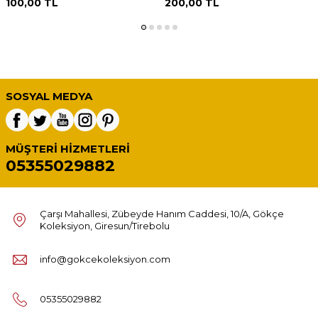
100,00
TL
200,00
TL
SOSYAL MEDYA
MÜŞTERI HIZMETLERI
05355029882
Çarşı Mahallesi, Zübeyde Hanım Caddesi, 10/A, Gökçe
Koleksiyon, Giresun/Tirebolu
info@gokcekoleksiyon.com
05355029882