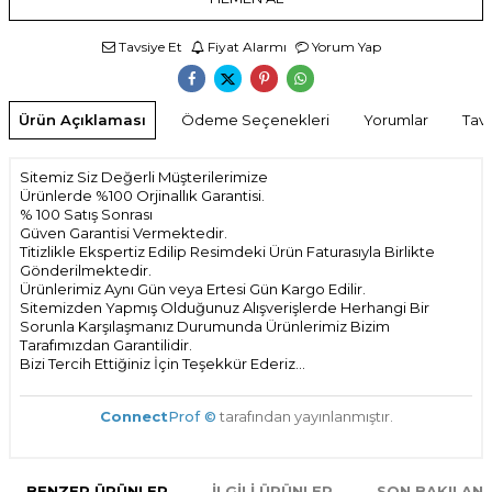
Tavsiye Et
Fiyat Alarmı
Yorum Yap
Ürün Açıklaması
Ödeme Seçenekleri
Yorumlar
Tavs
Sitemiz Siz Değerli Müşterilerimize
Ürünlerde %100 Orjinallık Garantisi.
% 100 Satış Sonrası
Güven Garantisi Vermektedir.
Titizlikle Ekspertiz Edilip Resimdeki Ürün Faturasıyla Birlikte
Gönderilmektedir.
Ürünlerimiz Aynı Gün veya Ertesi Gün Kargo Edilir.
Sitemizden Yapmış Olduğunuz Alışverişlerde Herhangi Bir
Sorunla Karşılaşmanız Durumunda Ürünlerimiz Bizim
Tarafımızdan Garantilidir.
Bizi Tercih Ettiğiniz İçin Teşekkür Ederiz...
Connect
Prof ©
tarafından yayınlanmıştır.
BENZER ÜRÜNLER
İLGILI ÜRÜNLER
SON BAKILAN