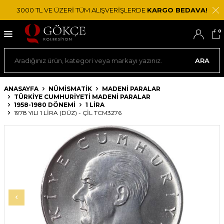
3000 TL VE ÜZERİ TÜM ALIŞVERİŞLERDE
KARGO BEDAVA!
0
ARA
ANASAYFA
NÜMİSMATİK
MADENI PARALAR
TÜRKIYE CUMHURIYETI MADENI PARALAR
1958-1980 DÖNEMI
1 LIRA
1978 YILI 1 LIRA (DÜZ) - ÇİL TCM3276