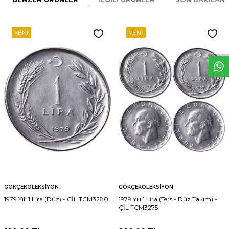
W
h
t
s
p
p
D
e
s
e
H
a
t
t
YENI
YENI
GÖKÇEKOLEKSIYON
GÖKÇEKOLEKSIYON
1979 Yılı 1 Lira (Düz) - ÇİL TCM3280
1979 Yılı 1 Lira (Ters - Düz Takım) -
ÇİL TCM3275