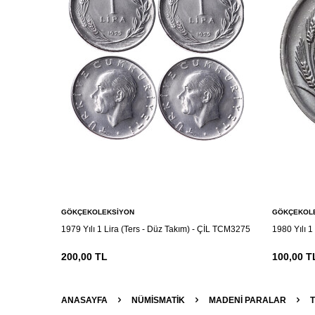
GÖKÇEKOLEKSIYON
GÖKÇEKOL
1979 Yılı 1 Lira (Ters - Düz Takım) - ÇİL TCM3275
1980 Yılı 
200,00
TL
100,00
T
ANASAYFA
NÜMİSMATİK
MADENI PARALAR