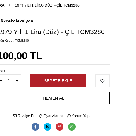
IRA
1979 YILI 1 LIRA (DÜZ) - ÇİL TCM3280
ökçekoleksiyon
1979 Yılı 1 Lira (Düz) - ÇİL TCM3280
rün Kodu :
TCM3280
100,00
TL
DET
SEPETE EKLE
HEMEN AL
Tavsiye Et
Fiyat Alarmı
Yorum Yap