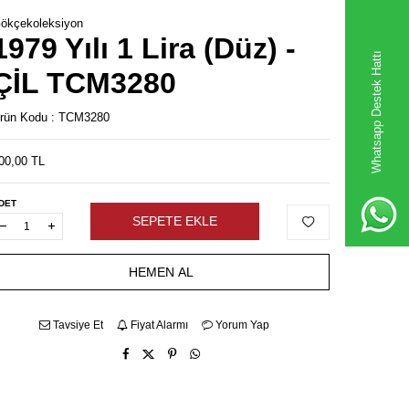
ökçekoleksiyon
1979 Yılı 1 Lira (Düz) -
Whatsapp Destek Hattı
ÇİL TCM3280
rün Kodu :
TCM3280
00,00
TL
DET
SEPETE EKLE
HEMEN AL
Tavsiye Et
Fiyat Alarmı
Yorum Yap