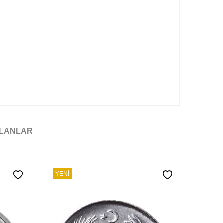
ILANLAR
YENI
YENI