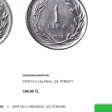
GÖKÇEKOLEKSIYON
GÖKÇEKOL
1979 Yılı 1 Lira (Ters) - ÇİL TCM3277
1978 Yılı 
100,00
TL
100,00
T
IRA
1979 YILI 1 LIRA (DÜZ) - ÇİL TCM3280