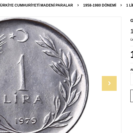
TÜRKIYE CUMHURIYETI MADENI PARALAR
1958-1980 DÖNEMI
1 L
G
Ü
A