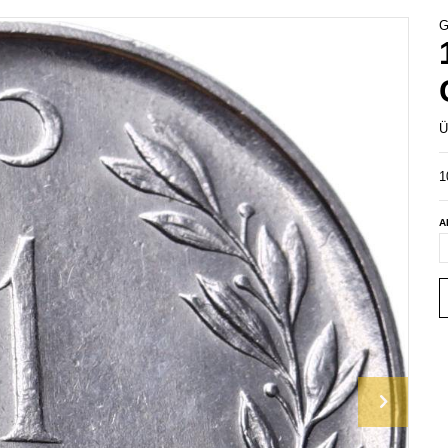
G
Ü
1
A