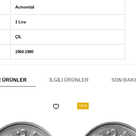
Acmonital
1 Lira
ÇİL
1960-1980
R ÜRÜNLER
İLGILI ÜRÜNLER
SON BAK
YENI