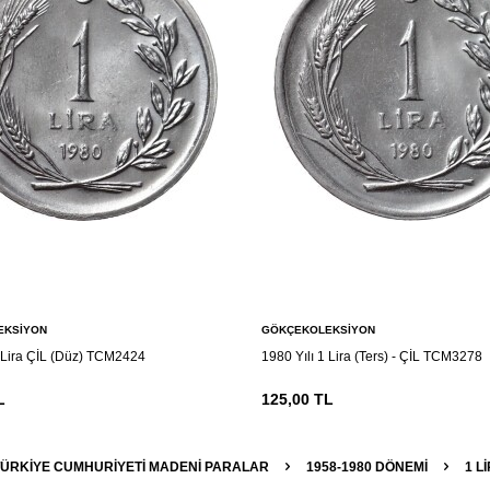
EKSIYON
GÖKÇEKOLEKSIYON
1 Lira ÇİL (Düz) TCM2424
1980 Yılı 1 Lira (Ters) - ÇİL TCM3278
L
125,00
TL
TÜRKIYE CUMHURIYETI MADENI PARALAR
1958-1980 DÖNEMI
1 L