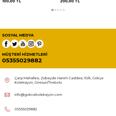
100,00
TL
200,00
TL
SOSYAL MEDYA
MÜŞTERI HIZMETLERI
05355029882
Çarşı Mahallesi, Zübeyde Hanım Caddesi, 10/A, Gökçe
Koleksiyon, Giresun/Tirebolu
info@gokcekoleksiyon.com
05355029882