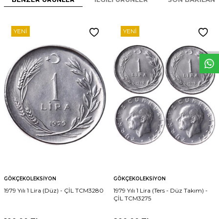
W
h
t
s
p
p
D
e
s
e
H
a
t
t
YENI
YENI
GÖKÇEKOLEKSIYON
GÖKÇEKOLEKSIYON
1979 Yılı 1 Lira (Düz) - ÇİL TCM3280
1979 Yılı 1 Lira (Ters - Düz Takım) -
ÇİL TCM3275