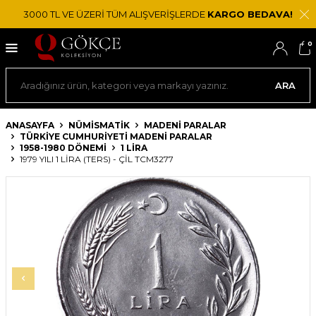
3000 TL VE ÜZERİ TÜM ALIŞVERİŞLERDE
KARGO BEDAVA!
0
ARA
ANASAYFA
NÜMİSMATİK
MADENI PARALAR
TÜRKIYE CUMHURIYETI MADENI PARALAR
1958-1980 DÖNEMI
1 LIRA
1979 YILI 1 LIRA (TERS) - ÇİL TCM3277