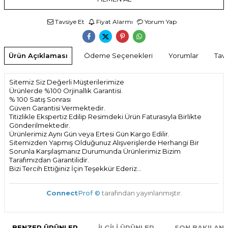
Tavsiye Et
Fiyat Alarmı
Yorum Yap
Ürün Açıklaması
Ödeme Seçenekleri
Yorumlar
Tavs
Sitemiz Siz Değerli Müşterilerimize
Ürünlerde %100 Orjinallık Garantisi.
% 100 Satış Sonrası
Güven Garantisi Vermektedir.
Titizlikle Ekspertiz Edilip Resimdeki Ürün Faturasıyla Birlikte
Gönderilmektedir.
Ürünlerimiz Aynı Gün veya Ertesi Gün Kargo Edilir.
Sitemizden Yapmış Olduğunuz Alışverişlerde Herhangi Bir
Sorunla Karşılaşmanız Durumunda Ürünlerimiz Bizim
Tarafımızdan Garantilidir.
Bizi Tercih Ettiğiniz İçin Teşekkür Ederiz...
Connect
Prof ©
tarafından yayınlanmıştır.
BENZER ÜRÜNLER
İLGILI ÜRÜNLER
SON BAKILAN