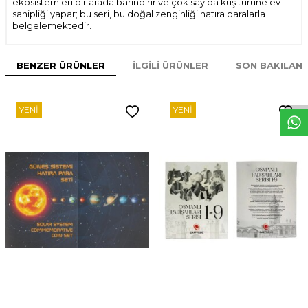
ekosistemleri bir arada barındırır ve çok sayıda kuş türüne ev
sahipliği yapar; bu seri, bu doğal zenginliği hatıra paralarla
belgelemektedir.
BENZER ÜRÜNLER
İLGILI ÜRÜNLER
SON BAKILAN
W
h
t
s
p
p
D
e
s
e
H
a
t
t
YENI
YENI