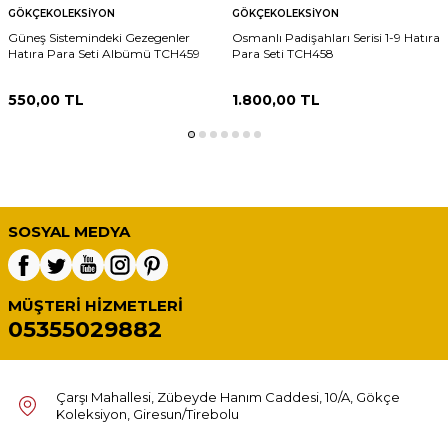
GÖKÇEKOLEKSIYON
GÖKÇEKOLEKSIYON
Güneş Sistemindeki Gezegenler
Osmanlı Padişahları Serisi 1-9 Hatıra
Hatıra Para Seti Albümü TCH459
Para Seti TCH458
550,00
TL
1.800,00
TL
SOSYAL MEDYA
MÜŞTERI HIZMETLERI
05355029882
Çarşı Mahallesi, Zübeyde Hanım Caddesi, 10/A, Gökçe
Koleksiyon, Giresun/Tirebolu