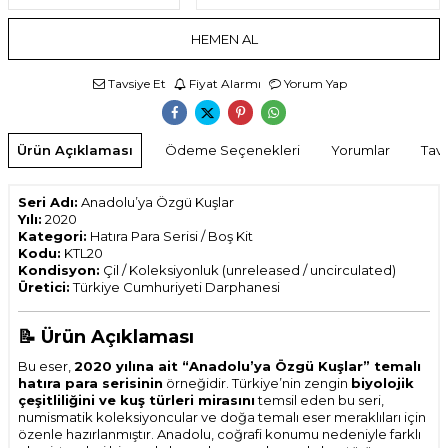
HEMEN AL
Tavsiye Et
Fiyat Alarmı
Yorum Yap
Ürün Açıklaması
Ödeme Seçenekleri
Yorumlar
Tavs
Seri Adı:
Anadolu’ya Özgü Kuşlar
Yılı:
2020
Kategori:
Hatıra Para Serisi / Boş Kit
Kodu:
KTL20
Kondisyon:
Çil / Koleksiyonluk (unreleased / uncirculated)
Üretici:
Türkiye Cumhuriyeti Darphanesi
📝
Ürün Açıklaması
Bu eser,
2020 yılına ait “Anadolu’ya Özgü Kuşlar” temalı
hatıra para serisinin
örneğidir. Türkiye’nin zengin
biyolojik
çeşitliliğini ve kuş türleri mirasını
temsil eden bu seri,
numismatik koleksiyoncular ve doğa temalı eser meraklıları için
özenle hazırlanmıştır. Anadolu, coğrafi konumu nedeniyle farklı