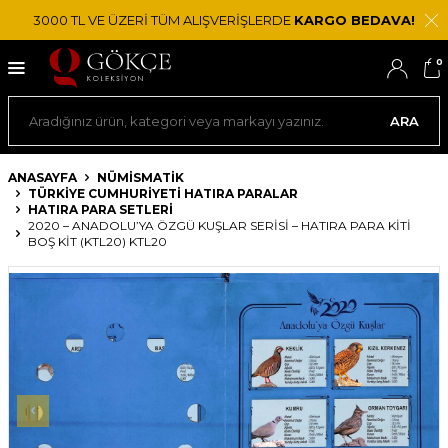
3000 TL VE ÜZERİ TÜM ALIŞVERİŞLERDE
KARGO BEDAVA!
0
ARA
ANASAYFA
NÜMİSMATİK
TÜRKIYE CUMHURIYETI HATIRA PARALAR
HATIRA PARA SETLERI
2020 – ANADOLU’YA ÖZGÜ KUŞLAR SERISI – HATIRA PARA KITI
BOŞ KIT (KTL20) KTL20