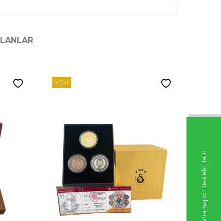
ILANLAR
YENI
YENI
Whatsapp Destek Hattı