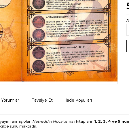
A
Yorumlar
Tavsiye Et
İade Koşulları
yayımlanmış olan
Nasreddin Hoca
temalı kitapların
1, 2, 3, 4 ve 5 n
ekilde sunulmaktadır.