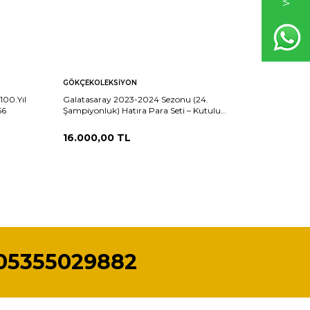
GÖKÇEKOLEKSIYON
GÖKÇEKO
100.Yıl
Galatasaray 2023-2024 Sezonu (24.
2020 – An
56
Şampiyonluk) Hatıra Para Seti – Kutulu
Para Kiti
*Sertifikalı* - ÇİL TCH453
16.000,00
TL
300,00
05355029882