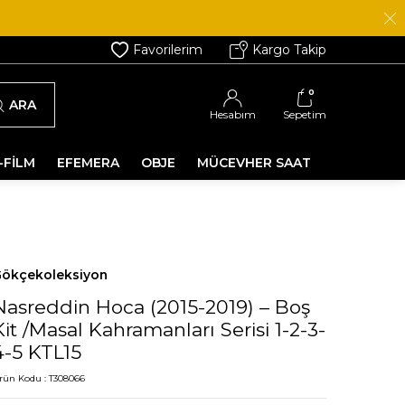
Favorilerim
Kargo Takip
0
ARA
Hesabım
Sepetim
-FİLM
EFEMERA
OBJE
MÜCEVHER SAAT
ökçekoleksiyon
Nasreddin Hoca (2015-2019) – Boş
Kit /Masal Kahramanları Serisi 1-2-3-
4-5 KTL15
rün Kodu :
T308066