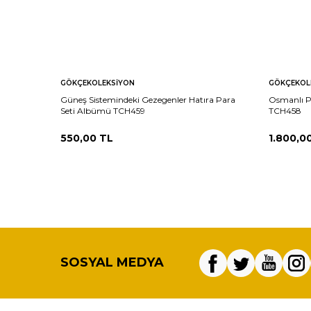
GÖKÇEKOLEKSIYON
GÖKÇEKOL
Güneş Sistemindeki Gezegenler Hatıra Para
Osmanlı Pa
Seti Albümü TCH459
TCH458
550,00
TL
1.800,0
SOSYAL MEDYA