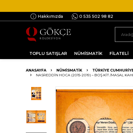
Hakkımızda
0 535 502 98 82
TOPLU SATIŞLAR
NÜMİSMATİK
FİLATELİ
ANASAYFA
NÜMİSMATİK
TÜRKIYE CUMHURIYE
NASREDDIN HOCA (2015-2019) – BOŞ KIT /MASAL KAHR