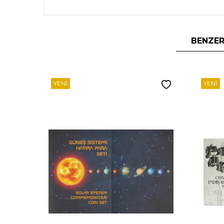
BENZER
YENI
YENI