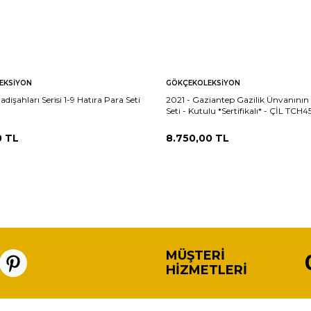
EKSIYON
GÖKÇEKOLEKSIYON
dişahları Serisi 1-9 Hatıra Para Seti
2021 - Gaziantep Gazilik Ünvanının 
Seti - Kutulu *Sertifikalı* - ÇİL TCH4
0
TL
8.750,00
TL
MÜŞTERI
HIZMETLERI