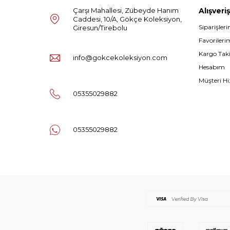
Çarşı Mahallesi, Zübeyde Hanım
Alışveriş
Caddesi, 10/A, Gökçe Koleksiyon,
Siparişler
Giresun/Tirebolu
Favorileri
Kargo Tak
info@gokcekoleksiyon.com
Hesabım
Müşteri Hi
05355029882
05355029882