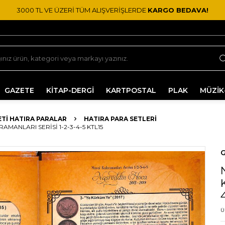
3000 TL VE ÜZERİ TÜM ALIŞVERİŞLERDE
KARGO BEDAVA!
GAZETE
KİTAP-DERGİ
KARTPOSTAL
PLAK
MÜZİK
TI HATIRA PARALAR
HATIRA PARA SETLERI
AMANLARI SERISI 1-2-3-4-5 KTL15
G
Ü