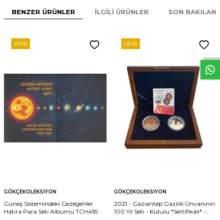
BENZER ÜRÜNLER
İLGILI ÜRÜNLER
SON BAKILAN
W
h
t
s
p
p
D
e
s
e
H
a
t
t
YENI
YENI
GÖKÇEKOLEKSIYON
GÖKÇEKOLEKSIYON
Güneş Sistemindeki Gezegenler
2021 - Gaziantep Gazilik Ünvanının
Hatıra Para Seti Albümü TCH459
100.Yıl Seti - Kutulu *Sertifikalı* -
ÇİL TCH456