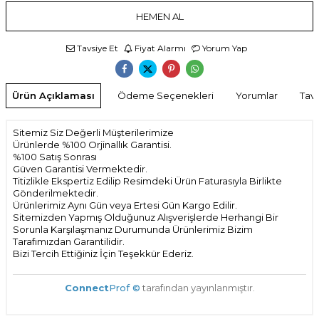
HEMEN AL
Tavsiye Et
Fiyat Alarmı
Yorum Yap
Ürün Açıklaması
Ödeme Seçenekleri
Yorumlar
Tavs
Sitemiz Siz Değerli Müşterilerimize
Ürünlerde %100 Orjinallık Garantisi.
%100 Satış Sonrası
Güven Garantisi Vermektedir.
Titizlikle Ekspertiz Edilip Resimdeki Ürün Faturasıyla Birlikte
Gönderilmektedir.
Ürünlerimiz Aynı Gün veya Ertesi Gün Kargo Edilir.
Sitemizden Yapmış Olduğunuz Alışverişlerde Herhangi Bir
Sorunla Karşılaşmanız Durumunda Ürünlerimiz Bizim
Tarafımızdan Garantilidir.
Bizi Tercih Ettiğiniz İçin Teşekkür Ederiz.
Connect
Prof ©
tarafından yayınlanmıştır.