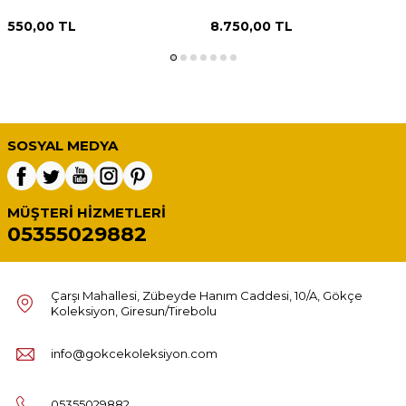
550,00
TL
8.750,00
TL
SOSYAL MEDYA
MÜŞTERI HIZMETLERI
05355029882
Çarşı Mahallesi, Zübeyde Hanım Caddesi, 10/A, Gökçe
Koleksiyon, Giresun/Tirebolu
info@gokcekoleksiyon.com
05355029882