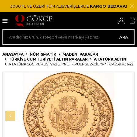
3000 TL VE ÜZERİ TÜM ALIŞVERİŞLERDE
KARGO BEDAVA!
0
ARA
ANASAYFA
NÜMİSMATİK
MADENI PARALAR
TÜRKIYE CUMHURIYETI ALTIN PARALAR
ATATÜRK ALTINI
ATATÜRK 500 KURUŞ 1942 ZIYNET - KULPSUZ/ÇİL *R* TCA239 #3642