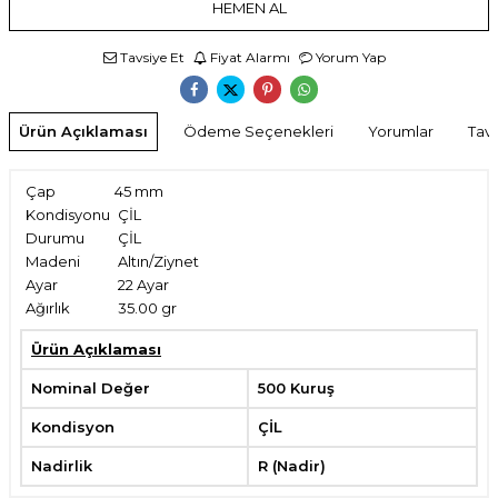
HEMEN AL
Tavsiye Et
Fiyat Alarmı
Yorum Yap
Ürün Açıklaması
Ödeme Seçenekleri
Yorumlar
Tavs
Çap
45 mm
Kondisyonu
ÇİL
Durumu
ÇİL
Madeni
Altın/Ziynet
Ayar
22 Ayar
Ağırlık
35.00 g
r
Ürün Açıklaması
Nominal Değer
500 Kuruş
Kondisyon
ÇİL
Nadirlik
R (Nadir)