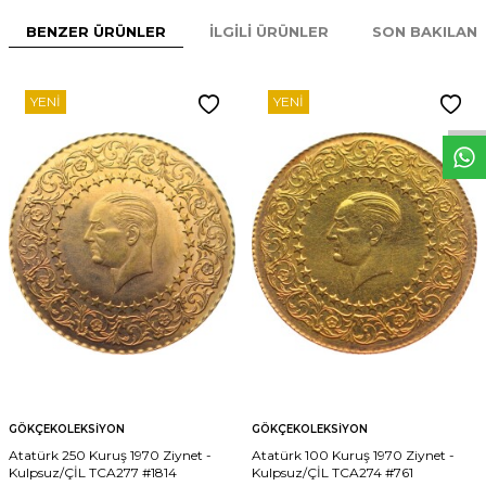
BENZER ÜRÜNLER
İLGILI ÜRÜNLER
SON BAKILAN
W
h
t
s
p
p
D
e
s
e
H
a
t
t
YENI
YENI
GÖKÇEKOLEKSIYON
GÖKÇEKOLEKSIYON
Atatürk 250 Kuruş 1970 Ziynet -
Atatürk 100 Kuruş 1970 Ziynet -
Kulpsuz/ÇİL TCA277 #1814
Kulpsuz/ÇİL TCA274 #761