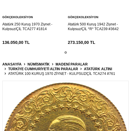
GÖKÇEKOLEKSIYON
GÖKÇEKOLEKSIYON
Atatürk 250 Kuruş 1970 Ziynet -
Atatürk 500 Kuruş 1942 Ziynet -
Kulpsuz/ÇİL TCA277 #1814
Kulpsuz/ÇİL *R* TCA239 #3642
136.050,00
TL
273.150,00
TL
ANASAYFA
NÜMİSMATİK
MADENI PARALAR
TÜRKIYE CUMHURIYETI ALTIN PARALAR
ATATÜRK ALTINI
ATATÜRK 100 KURUŞ 1970 ZIYNET - KULPSUZ/ÇİL TCA274 #761