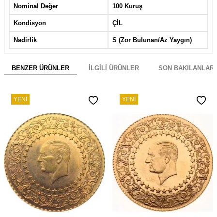
Nominal Değer
100 Kuruş
Kondisyon
ÇİL
Nadirlik
S (Zor Bulunan/Az Yaygın)
BENZER ÜRÜNLER
İLGILI ÜRÜNLER
SON BAKILANLAR
YENI
YENI