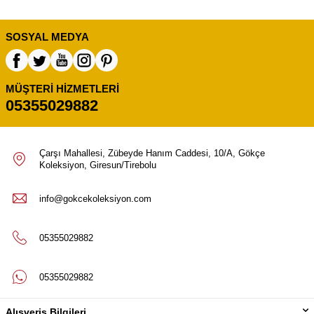
SOSYAL MEDYA
MÜŞTERI HIZMETLERI
05355029882
Çarşı Mahallesi, Zübeyde Hanım Caddesi, 10/A, Gökçe
Koleksiyon, Giresun/Tirebolu
info@gokcekoleksiyon.com
05355029882
05355029882
Alışveriş Bilgileri