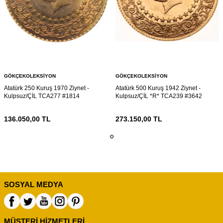
GÖKÇEKOLEKSIYON
GÖKÇEKOLEKSIYON
Atatürk 250 Kuruş 1970 Ziynet -
Atatürk 500 Kuruş 1942 Ziynet -
Kulpsuz/ÇİL TCA277 #1814
Kulpsuz/ÇİL *R* TCA239 #3642
136.050,00
TL
273.150,00
TL
SOSYAL MEDYA
MÜŞTERI HIZMETLERI