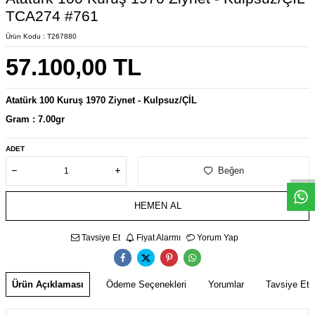
TCA274 #761
Ürün Kodu :
T267880
57.100,00
TL
Atatürk 100 Kuruş 1970 Ziynet - Kulpsuz/ÇİL
Gram : 7.00gr
W
h
s
a
p
p
D
e
s
e
H
a
t
t
ADET
Beğen
HEMEN AL
Tavsiye Et
Fiyat Alarmı
Yorum Yap
Ürün Açıklaması
Ödeme Seçenekleri
Yorumlar
Tavsiye Et