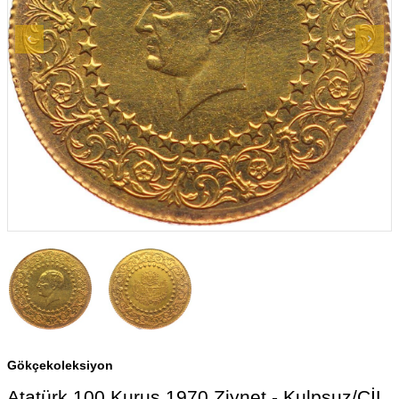
Gökçekoleksiyon
Atatürk 100 Kuruş 1970 Ziynet - Kulpsuz/ÇİL