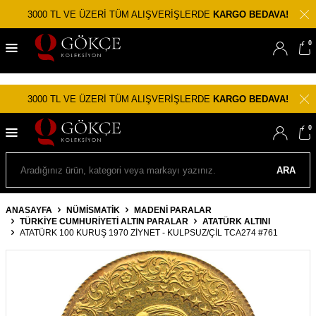
3000 TL VE ÜZERİ TÜM ALIŞVERİŞLERDE
KARGO BEDAVA!
0
3000 TL VE ÜZERİ TÜM ALIŞVERİŞLERDE
KARGO BEDAVA!
0
ARA
ANASAYFA
NÜMİSMATİK
MADENI PARALAR
TÜRKIYE CUMHURIYETI ALTIN PARALAR
ATATÜRK ALTINI
ATATÜRK 100 KURUŞ 1970 ZIYNET - KULPSUZ/ÇİL TCA274 #761