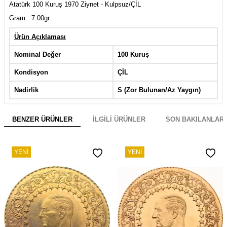
Atatürk 100 Kuruş 1970 Ziynet - Kulpsuz/ÇİL
Gram : 7.00gr
Ürün Açıklaması
Nominal Değer
100 Kuruş
Kondisyon
ÇİL
Nadirlik
S (Zor Bulunan/Az Yaygın)
BENZER ÜRÜNLER
İLGILI ÜRÜNLER
SON BAKILANLAR
YENI
YENI