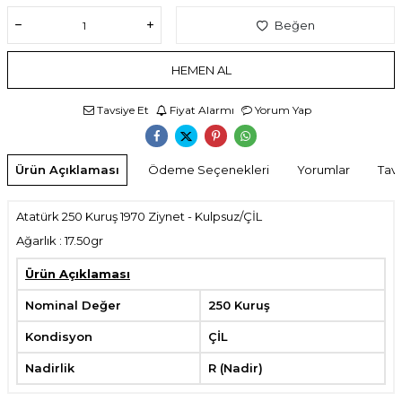
Beğen
HEMEN AL
Tavsiye Et
Fiyat Alarmı
Yorum Yap
Ürün Açıklaması
Ödeme Seçenekleri
Yorumlar
Tavs
Atatürk 250 Kuruş 1970 Ziynet - Kulpsuz/ÇİL
Ağarlık : 17.50gr
Ürün Açıklaması
Nominal Değer
250 Kuruş
Kondisyon
ÇİL
Nadirlik
R (Nadir)