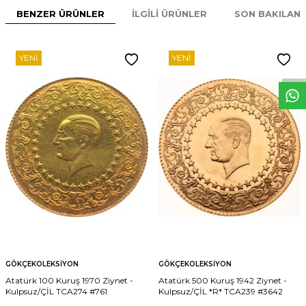
BENZER ÜRÜNLER
İLGILI ÜRÜNLER
SON BAKILAN
W
h
t
s
p
p
D
e
s
e
H
a
t
t
YENI
YENI
GÖKÇEKOLEKSIYON
GÖKÇEKOLEKSIYON
Atatürk 100 Kuruş 1970 Ziynet -
Atatürk 500 Kuruş 1942 Ziynet -
Kulpsuz/ÇİL TCA274 #761
Kulpsuz/ÇİL *R* TCA239 #3642