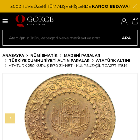
3000 TL VE ÜZERİ TÜM ALIŞVERİŞLERDE
KARGO BEDAVA!
0
ARA
ANASAYFA
NÜMİSMATİK
MADENI PARALAR
TÜRKIYE CUMHURIYETI ALTIN PARALAR
ATATÜRK ALTINI
ATATÜRK 250 KURUŞ 1970 ZIYNET - KULPSUZ/ÇİL TCA277 #1814