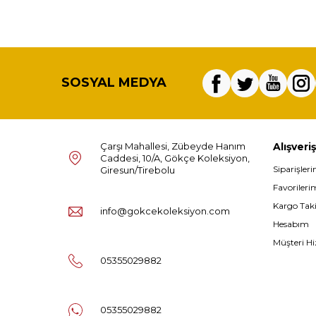
SOSYAL MEDYA
Çarşı Mahallesi, Zübeyde Hanım
Alışveriş
Caddesi, 10/A, Gökçe Koleksiyon,
Siparişler
Giresun/Tirebolu
Favorileri
Kargo Tak
info@gokcekoleksiyon.com
Hesabım
Müşteri Hi
05355029882
05355029882