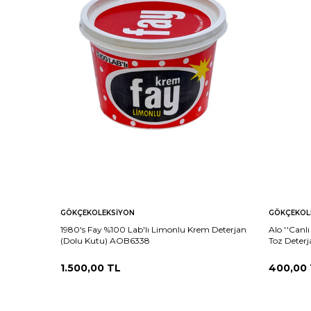
GÖKÇEKOLEKSIYON
GÖKÇEKOL
1980's Fay %100 Lab'lı Limonlu Krem Deterjan
Alo ''Canlı
(Dolu Kutu) AOB6338
Toz Deter
1.500,00
TL
400,00