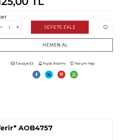
125,00
TL
DET
SEPETE EKLE
HEMEN AL
Tavsiye Et
Fiyat Alarmı
Yorum Yap
Verir* AOB4757