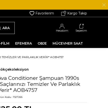
Favorilerim
Kargo Takip
0
ARA
Hesabım
Sepetim
-FİLM
EFEMERA
OBJE
MÜCEVHER SAAT
 TEMIZLER VE PARLAKLIK VERIR* AOB4757
ökçekoleksiyon
Ava Conditioner Şampuan 1990s
*Saçlarınızı Temizler Ve Parlaklık
Verir* AOB4757
rün Kodu :
T327265