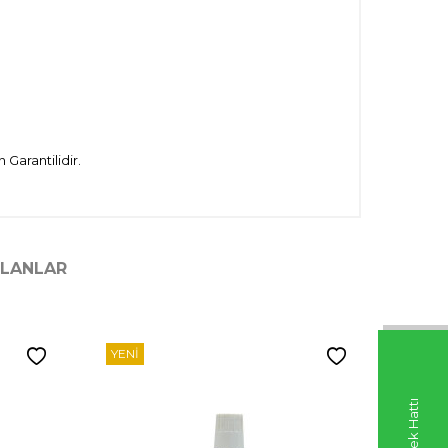
Garantilidir.
ILANLAR
YENI
YENI