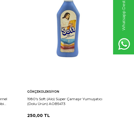
Whatsapp Destek Hattı
GÖKÇEKOLEKSIYON
GÖKÇEKO
ernel
1980's Soft (Alo) Süper Çamaşır Yumuşatıcı
1980's Ye
ibi
(Dolu Ürün) AOB5473
Kutu) AO
250,00
TL
300,00