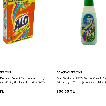
EKSIYON
GÖKÇEKOLEKSIYON
 Renkler Renkli Çamaşırlarınız İçin''
Eski Bakkal - 1990's Bahar Kokulu V
jan - 450 g (Dolu Paket) AOB6322
*Vernelleyin Yumuşacık Olsun,Mis G
Koksun* (Dolu Ürün) AOB5474
TL
300,00
TL