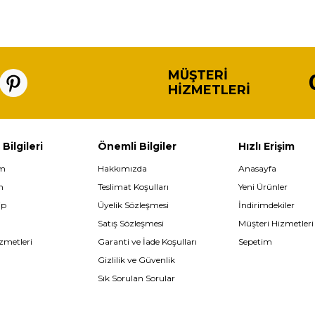
MÜŞTERI
HIZMETLERI
 Bilgileri
Önemli Bilgiler
Hızlı Erişim
im
Hakkımızda
Anasayfa
m
Teslimat Koşulları
Yeni Ürünler
ip
Üyelik Sözleşmesi
İndirimdekiler
Satış Sözleşmesi
Müşteri Hizmetleri
zmetleri
Garanti ve İade Koşulları
Sepetim
Gizlilik ve Güvenlik
Sık Sorulan Sorular