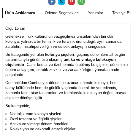
Ürün Açıklaması
Ödeme Seçenekleri
Yorumlar
Tavsiye Et
Ölçü:16 cm
Geleneksel Türk kültürünün vazgeçilmez unsurlarından biri olan
kolonya, yalnızca bir temizlik ve ferahlık ürünü değil; aynı zamanda
zarafetin, misafirperverliğin ve estetik anlayışın simgesidir.
Bu kategoride yer alan
kolonya şişeleri
, geçmiş dönemlere ait özgün
tasarımlarıyla günümüze ulaşmış
antika ve vintage koleksiyon
objeleridir
. Cam, kristal ve özel formda üretilmiş bu şişeler; döneminin
üretim anlayışını, estetik zevkini ve zanaatkârlığını yansıtan nadir
parçalardır.
Osmanlı’dan Cumhuriyet dönemine uzanan süreçte kolonya, hem
saray kültüründe hem de günlük yaşamda önemli bir yer edinmiş;
zamanla farklı şişe tasarımları ve formlarıyla koleksiyon değeri taşıyan
objelere dönüşmüştür.
Bu kategoride;
Nostaljik cam kolonya şişeleri
Özel tasarım ve figürlü şişeler
Antika ve vintage dönem örnekleri
Koleksiyon ve dekoratif amaçlı objeler