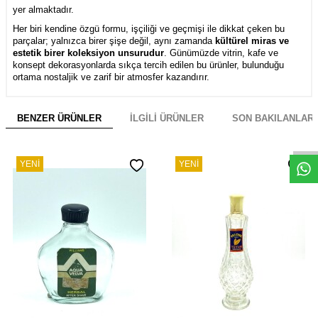
yer almaktadır.
Her biri kendine özgü formu, işçiliği ve geçmişi ile dikkat çeken bu
parçalar; yalnızca birer şişe değil, aynı zamanda
kültürel miras ve
estetik birer koleksiyon unsurudur
. Günümüzde vitrin, kafe ve
konsept dekorasyonlarda sıkça tercih edilen bu ürünler, bulunduğu
ortama nostaljik ve zarif bir atmosfer kazandırır.
BENZER ÜRÜNLER
İLGILI ÜRÜNLER
SON BAKILANLAR
W
h
s
a
p
p
D
e
s
e
H
a
t
t
YENI
YENI