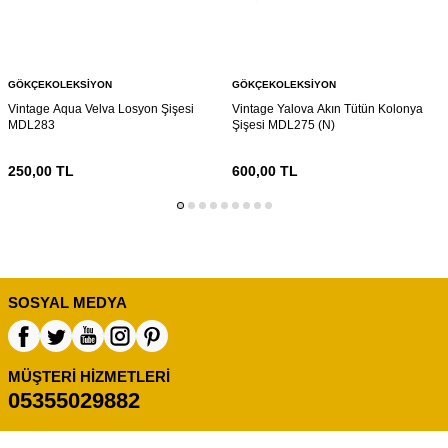
GÖKÇEKOLEKSIYON
GÖKÇEKOLEKSIYON
Vintage Aqua Velva Losyon Şişesi
Vintage Yalova Akın Tütün Kolonya
MDL283
Şişesi MDL275 (N)
250,00
TL
600,00
TL
SOSYAL MEDYA
MÜŞTERI HIZMETLERI
05355029882