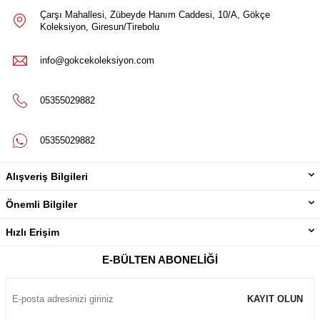
Çarşı Mahallesi, Zübeyde Hanım Caddesi, 10/A, Gökçe
Koleksiyon, Giresun/Tirebolu
info@gokcekoleksiyon.com
05355029882
05355029882
Alışveriş Bilgileri
Önemli Bilgiler
Hızlı Erişim
E-BÜLTEN ABONELIĞI
KAYIT OLUN