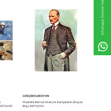
Whatsapp Destek Hattı
GÖKÇEKOLEKSIYON
GÖKÇEKO
n
Mustafa Kemal Atatürk Kartpostal (Küçük
Merasimde
 KRT24131
Boy) KRT22741
KRT21548