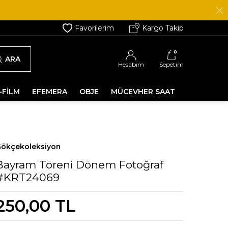
Favorilerim
Kargo Takip
0
ARA
Hesabım
Sepetim
-FİLM
EFEMERA
OBJE
MÜCEVHER SAAT
ökçekoleksiyon
Bayram Töreni Dönem Fotoğraf
#KRT24069
250,00
TL