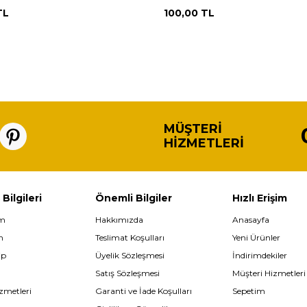
TL
100,00
TL
MÜŞTERI
HIZMETLERI
 Bilgileri
Önemli Bilgiler
Hızlı Erişim
im
Hakkımızda
Anasayfa
m
Teslimat Koşulları
Yeni Ürünler
ip
Üyelik Sözleşmesi
İndirimdekiler
Satış Sözleşmesi
Müşteri Hizmetleri
zmetleri
Garanti ve İade Koşulları
Sepetim