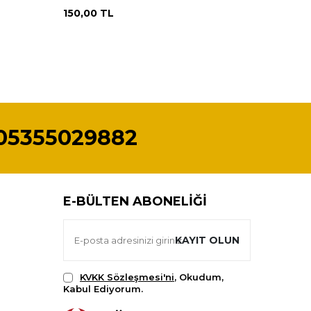
150,00
TL
45,00
T
05355029882
E-BÜLTEN ABONELIĞI
KAYIT OLUN
KVKK Sözleşmesi'ni
, Okudum,
Kabul Ediyorum.