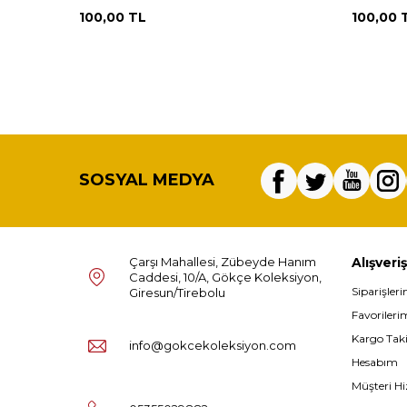
100,00
TL
100,00
SOSYAL MEDYA
Çarşı Mahallesi, Zübeyde Hanım
Alışveriş
Caddesi, 10/A, Gökçe Koleksiyon,
Siparişler
Giresun/Tirebolu
Favorileri
Kargo Tak
info@gokcekoleksiyon.com
Hesabım
Müşteri Hi