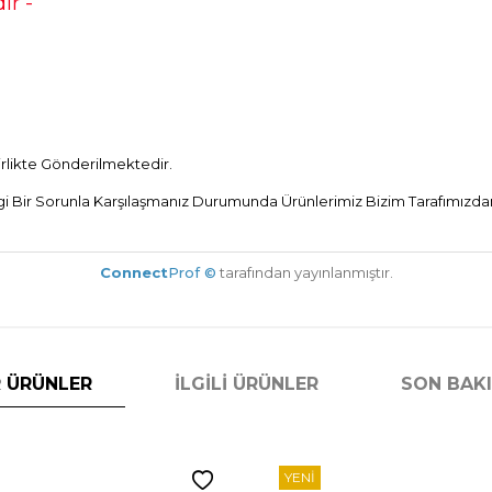
ir -
Birlikte Gönderilmektedir.
Bir Sorunla Karşılaşmanız Durumunda Ürünlerimiz Bizim Tarafımızdan 
Connect
Prof ©
tarafından yayınlanmıştır.
 ÜRÜNLER
İLGILI ÜRÜNLER
SON BAK
YENI