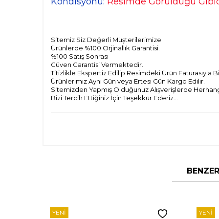
Kondisyonu:
Resimde Görüldüğü Gibid
Sitemiz Siz Değerli Müşterilerimize
Ürünlerde %100 Orjinallık Garantisi.
%100 Satış Sonrası
Güven Garantisi Vermektedir.
Titizlikle Ekspertiz Edilip Resimdeki Ürün Faturasıyla 
Ürünlerimiz Aynı Gün veya Ertesi Gün Kargo Edilir.
Sitemizden Yapmış Olduğunuz Alışverişlerde Herhangi 
Bizi Tercih Ettiğiniz İçin Teşekkür Ederiz...
BENZER
YENI
YENI