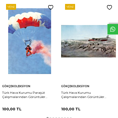
YENI
YENI
W
h
t
s
p
p
D
e
s
e
H
a
t
t
GÖKÇEKOLEKSIYON
GÖKÇEKOLEKSIYON
Türk Hava Kurumu Paraşüt
Türk Hava Kurumu
Çalışmalarından Görüntüler
Çalışmalarından Görüntüler
Kartpostal (Küçük Boy) KRT24136
Kartpostal (Küçük Boy) KRT24132
100,00
TL
100,00
TL