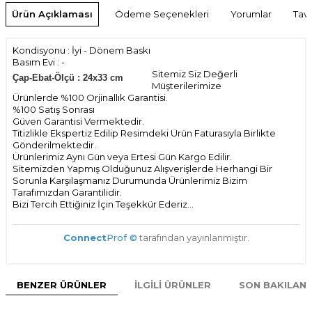
Ürün Açıklaması
Ödeme Seçenekleri
Yorumlar
Tavs
Kondisyonu : İyi - Dönem Baskı
Basım Evi : -
Sitemiz Siz Değerli
Çap-Ebat-Ölçü : 24x33 cm
Müşterilerimize
Ürünlerde %100 Orjinallık Garantisi.
%100 Satış Sonrası
Güven Garantisi Vermektedir.
Titizlikle Ekspertiz Edilip Resimdeki Ürün Faturasıyla Birlikte
Gönderilmektedir.
Ürünlerimiz Aynı Gün veya Ertesi Gün Kargo Edilir.
Sitemizden Yapmış Olduğunuz Alışverişlerde Herhangi Bir
Sorunla Karşılaşmanız Durumunda Ürünlerimiz Bizim
Tarafımızdan Garantilidir.
Bizi Tercih Ettiğiniz İçin Teşekkür Ederiz...
Connect
Prof ©
tarafından yayınlanmıştır.
BENZER ÜRÜNLER
İLGILI ÜRÜNLER
SON BAKILAN