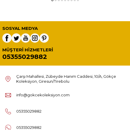
SOSYAL MEDYA
MÜŞTERI HIZMETLERI
05355029882
Çarşı Mahallesi, Zübeyde Hanım Caddesi, 10/A, Gökçe
Koleksiyon, Giresun/Tirebolu
info@gokcekoleksiyon.com
05355029882
05355029882