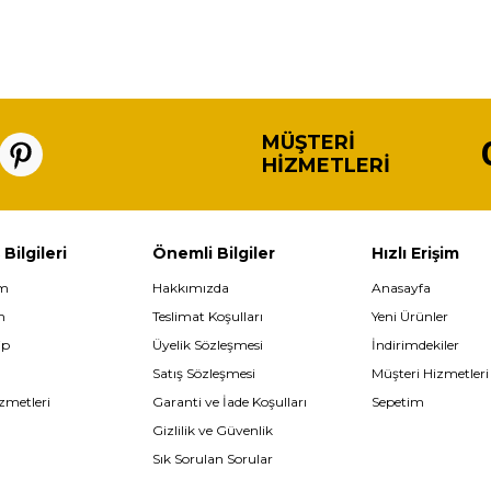
MÜŞTERI
HIZMETLERI
 Bilgileri
Önemli Bilgiler
Hızlı Erişim
im
Hakkımızda
Anasayfa
m
Teslimat Koşulları
Yeni Ürünler
ip
Üyelik Sözleşmesi
İndirimdekiler
Satış Sözleşmesi
Müşteri Hizmetleri
zmetleri
Garanti ve İade Koşulları
Sepetim
Gizlilik ve Güvenlik
Sık Sorulan Sorular