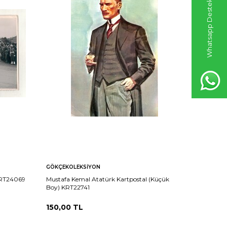
Whatsapp Destek Hattı
GÖKÇEKOLEKSIYON
GÖKÇEKO
KRT24069
Mustafa Kemal Atatürk Kartpostal (Küçük
Merasimde
Boy) KRT22741
KRT21548
150,00
TL
45,00
T