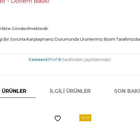
ir - Dönem Baskı
Birlikte Gönderilmektedir.
Bir Sorunla Karşılaşmanız Durumunda Ürünlerimiz Bizim Tarafımızdan 
Connect
Prof ©
tarafından yayınlanmıştır.
 ÜRÜNLER
İLGILI ÜRÜNLER
SON BAK
YENI