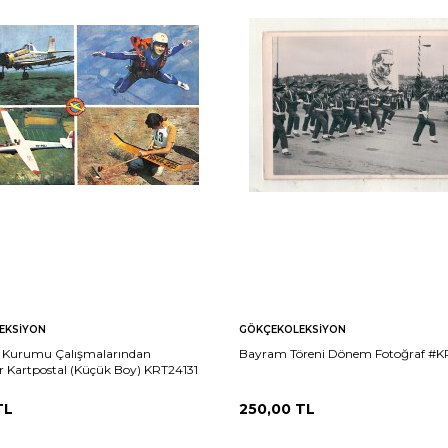
EKSIYON
GÖKÇEKOLEKSIYON
 Kurumu Çalışmalarından
Bayram Töreni Dönem Fotoğraf #
r Kartpostal (Küçük Boy) KRT24131
TL
250,00
TL