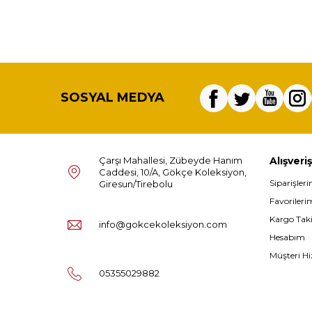
SOSYAL MEDYA
Çarşı Mahallesi, Zübeyde Hanım
Alışveriş
Caddesi, 10/A, Gökçe Koleksiyon,
Siparişler
Giresun/Tirebolu
Favorileri
Kargo Tak
info@gokcekoleksiyon.com
Hesabım
Müşteri Hi
05355029882