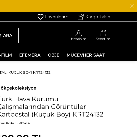
Favorilerim
Kargo Takip
0
ARA
Hesabım
Sepetim
-FİLM
EFEMERA
OBJE
MÜCEVHER SAAT
L (KÜÇÜK BOY) KRT24132
ökçekoleksiyon
Türk Hava Kurumu
Çalışmalarından Görüntüler
Kartpostal (Küçük Boy) KRT24132
rün Kodu :
KRT24132