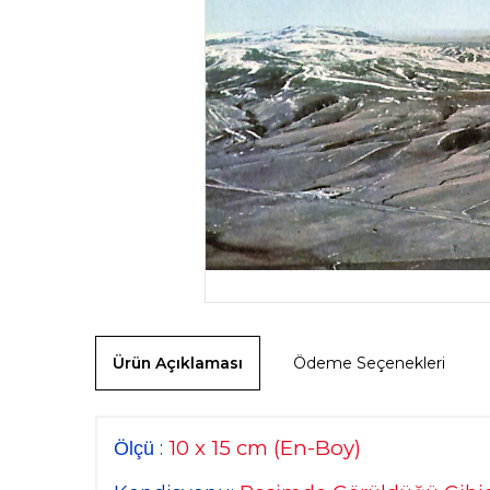
Ürün Açıklaması
Ödeme Seçenekleri
10 x 15 cm
(En-Boy)
:
Ölçü