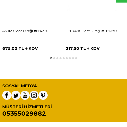
AS 1129 Saat Direği #EBY369
FEF 6680 Saat Direği #EBY370
675,00
TL
KDV
217,50
TL
KDV
SOSYAL MEDYA
MÜŞTERI HIZMETLERI
05355029882