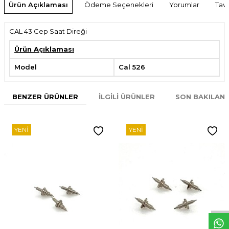
Ürün Açıklaması
Ödeme Seçenekleri
Yorumlar
Tavs
CAL 43 Cep Saat Direği
Ürün Açıklaması
Model
Cal 526
BENZER ÜRÜNLER
İLGILI ÜRÜNLER
SON BAKILAN
YENI
YENI
W
h
t
s
p
p
D
e
s
e
H
a
t
t