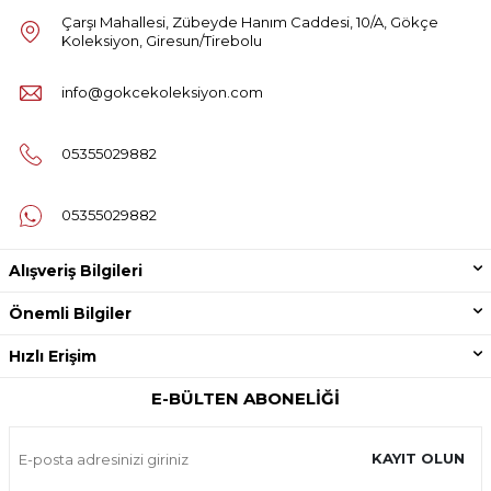
Çarşı Mahallesi, Zübeyde Hanım Caddesi, 10/A, Gökçe
Koleksiyon, Giresun/Tirebolu
info@gokcekoleksiyon.com
05355029882
05355029882
Alışveriş Bilgileri
Önemli Bilgiler
Hızlı Erişim
E-BÜLTEN ABONELIĞI
KAYIT OLUN