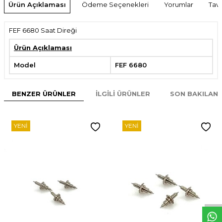
Ürün Açıklaması
Ödeme Seçenekleri
Yorumlar
Tavs
FEF 6680 Saat Direği
Ürün Açıklaması
Model
FEF 6680
BENZER ÜRÜNLER
İLGILI ÜRÜNLER
SON BAKILAN
YENI
YENI
W
h
t
s
p
p
D
e
s
e
H
a
t
t