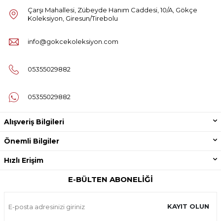
Çarşı Mahallesi, Zübeyde Hanım Caddesi, 10/A, Gökçe
Koleksiyon, Giresun/Tirebolu
info@gokcekoleksiyon.com
05355029882
05355029882
Alışveriş Bilgileri
Önemli Bilgiler
Hızlı Erişim
E-BÜLTEN ABONELIĞI
KAYIT OLUN