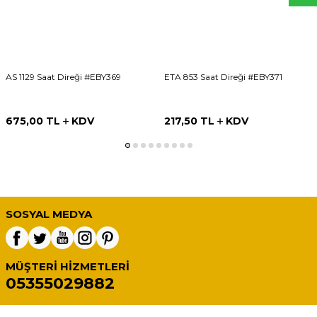
AS 1129 Saat Direği #EBY369
ETA 853 Saat Direği #EBY371
675,00
TL
KDV
217,50
TL
KDV
SOSYAL MEDYA
MÜŞTERI HIZMETLERI
05355029882