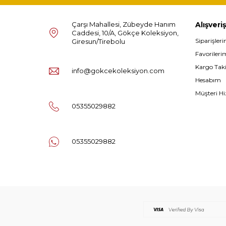
Çarşı Mahallesi, Zübeyde Hanım
Alışveriş
Caddesi, 10/A, Gökçe Koleksiyon,
Siparişler
Giresun/Tirebolu
Favorileri
Kargo Tak
info@gokcekoleksiyon.com
Hesabım
Müşteri Hi
05355029882
05355029882