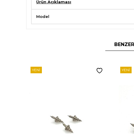
Ürün Açıklaması
Model
BENZER
YENI
YENI