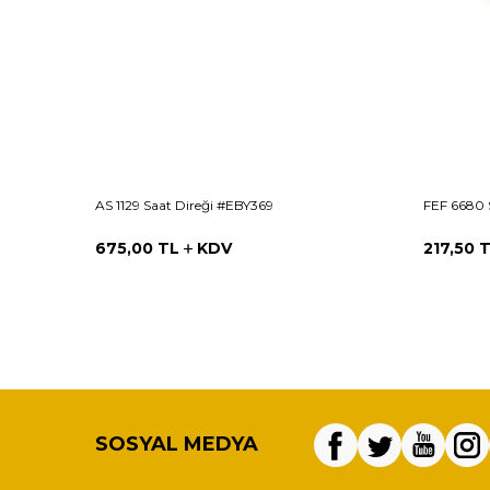
AS 1129 Saat Direği #EBY369
FEF 6680 
675,00
TL
KDV
217,50
T
SOSYAL MEDYA