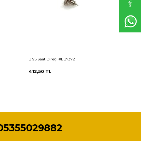
B 95 Saat Direği #EBY372
CAL 526 C
412,50
TL
412,50
05355029882