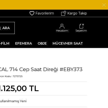
Favorilerim
Kargo Takip
0
ARA
Hesabım
Sepetim
-FİLM
EFEMERA
OBJE
MÜCEVHER SAAT
CAL 714 Cep Saat Direği #EBY373
rün Kodu :
T275725
1.125,00
TL
ullanılmamış Yeni