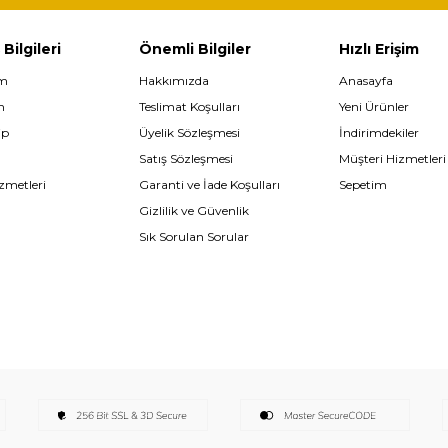
 Bilgileri
Önemli Bilgiler
Hızlı Erişim
im
Hakkımızda
Anasayfa
m
Teslimat Koşulları
Yeni Ürünler
ip
Üyelik Sözleşmesi
İndirimdekiler
Satış Sözleşmesi
Müşteri Hizmetleri
zmetleri
Garanti ve İade Koşulları
Sepetim
Gizlilik ve Güvenlik
Sık Sorulan Sorular