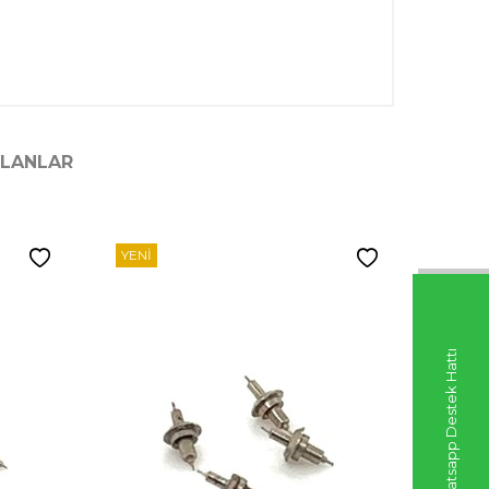
ILANLAR
YENI
YENI
Whatsapp Destek Hattı