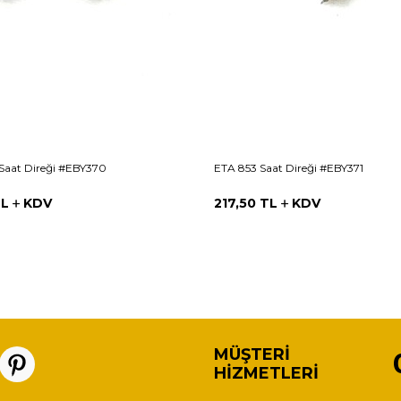
Saat Direği #EBY370
ETA 853 Saat Direği #EBY371
L
KDV
217,50
TL
KDV
MÜŞTERI
HIZMETLERI