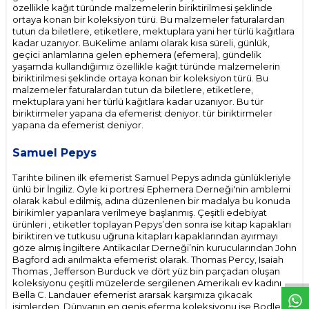
özellikle kağıt türünde malzemelerin biriktirilmesi şeklinde
ortaya konan bir koleksiyon türü. Bu malzemeler faturalardan
tutun da biletlere, etiketlere, mektuplara yani her türlü kağıtlara
kadar uzanıyor. BuKelime anlamı olarak kısa süreli, günlük,
geçici anlamlarına gelen ephemera (efemera), gündelik
yaşamda kullandığımız özellikle kağıt türünde malzemelerin
biriktirilmesi şeklinde ortaya konan bir koleksiyon türü. Bu
malzemeler faturalardan tutun da biletlere, etiketlere,
mektuplara yani her türlü kağıtlara kadar uzanıyor. Bu tür
biriktirmeler yapana da efemerist deniyor. tür biriktirmeler
yapana da efemerist deniyor.
Samuel Pepys
Tarihte bilinen ilk efemerist Samuel Pepys adında günlükleriyle
ünlü bir İngiliz. Öyle ki portresi Ephemera Derneği'nin amblemi
olarak kabul edilmiş, adına düzenlenen bir madalya bu konuda
birikimler yapanlara verilmeye başlanmış. Çeşitli edebiyat
ürünleri , etiketler toplayan Pepys’den sonra ise kitap kapakları
biriktiren ve tutkusu uğruna kitapları kapaklarından ayırmayı
W
h
t
s
p
p
D
e
s
e
H
a
t
t
göze almış İngiltere Antikacılar Derneği’nin kurucularından John
Bagford adı anılmakta efemerist olarak. Thomas Percy, Isaiah
Thomas , Jefferson Burduck ve dört yüz bin parçadan oluşan
koleksiyonu çeşitli müzelerde sergilenen Amerikalı ev kadını
Bella C. Landauer efemerist ararsak karşımıza çıkacak
isimlerden. Dünyanın en geniş eferma koleksiyonu ise Bodleian