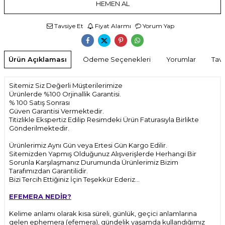
HEMEN AL
Tavsiye Et
Fiyat Alarmı
Yorum Yap
Ürün Açıklaması
Ödeme Seçenekleri
Yorumlar
Tavs
Sitemiz Siz Değerli Müşterilerimize
Ürünlerde %100 Orjinallik Garantisi.
% 100 Satış Sonrası
Güven Garantisi Vermektedir.
Titizlikle Ekspertiz Edilip Resimdeki Ürün Faturasıyla Birlikte
Gönderilmektedir.
Ürünlerimiz Aynı Gün veya Ertesi Gün Kargo Edilir.
Sitemizden Yapmış Olduğunuz Alışverişlerde Herhangi Bir
Sorunla Karşılaşmanız Durumunda Ürünlerimiz Bizim
Tarafımızdan Garantilidir.
Bizi Tercih Ettiğiniz İçin Teşekkür Ederiz...
EFEMERA NEDİR?
Kelime anlamı olarak kısa süreli, günlük, geçici anlamlarına
gelen ephemera (efemera), gündelik yaşamda kullandığımız