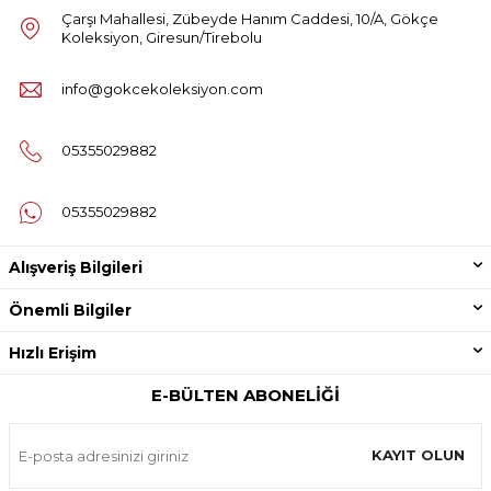
Çarşı Mahallesi, Zübeyde Hanım Caddesi, 10/A, Gökçe
Koleksiyon, Giresun/Tirebolu
info@gokcekoleksiyon.com
05355029882
05355029882
Alışveriş Bilgileri
Önemli Bilgiler
Hızlı Erişim
E-BÜLTEN ABONELIĞI
KAYIT OLUN