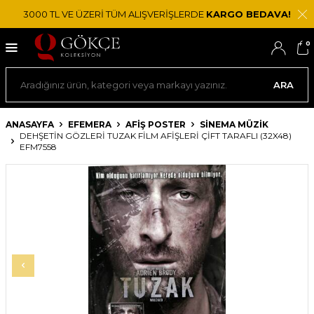
3000 TL VE ÜZERİ TÜM ALIŞVERİŞLERDE
KARGO BEDAVA!
0
ARA
ANASAYFA
EFEMERA
AFIŞ POSTER
SINEMA MÜZIK
DEHŞETIN GÖZLERI TUZAK FILM AFIŞLERI ÇIFT TARAFLI (32X48)
EFM7558