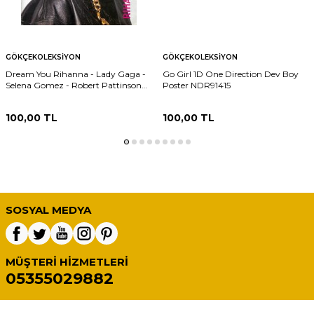
GÖKÇEKOLEKSIYON
GÖKÇEKOLEKSIYON
Dream You Rihanna - Lady Gaga -
Go Girl 1D One Direction Dev Boy
Selena Gomez - Robert Pattinson
Poster NDR91415
Orta Boy Poster NDR91416
100,00
TL
100,00
TL
SOSYAL MEDYA
MÜŞTERI HIZMETLERI
05355029882