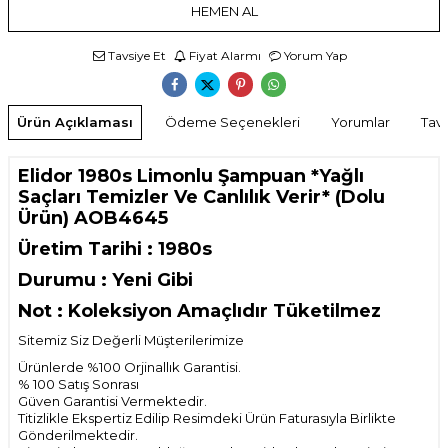
HEMEN AL
Tavsiye Et
Fiyat Alarmı
Yorum Yap
Ürün Açıklaması
Ödeme Seçenekleri
Yorumlar
Tavs
Elidor 1980s Limonlu Şampuan *Yağlı
Saçları Temizler Ve Canlılık Verir* (Dolu
Ürün) AOB4645
Üretim Tarihi : 1980s
Durumu : Yeni Gibi
Not : Koleksiyon Amaçlıdır Tüketilmez
Sitemiz Siz Değerli Müşterilerimize
Ürünlerde %100 Orjinallık Garantisi.
% 100 Satış Sonrası
Güven Garantisi Vermektedir.
Titizlikle Ekspertiz Edilip Resimdeki Ürün Faturasıyla Birlikte
Gönderilmektedir.