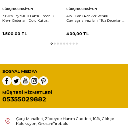
GÖKÇEKOLEKSIYON
GÖKÇEKOLEKSIYON
1980's Fay %100 Lab'lı Limonlu
Alo ''Canlı Renkler Renkli
Krem Deterjan (Dolu Kutu)
Çamaşırlarınız İçin'' Toz Deterjan -
AOB6338
450 g (Dolu Paket) AOB6322
1.500,00
TL
400,00
TL
SOSYAL MEDYA
MÜŞTERI HIZMETLERI
05355029882
Çarşı Mahallesi, Zübeyde Hanım Caddesi, 10/A, Gökçe
Koleksiyon, Giresun/Tirebolu