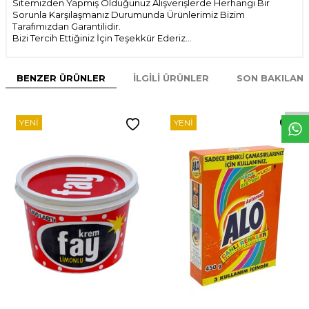
Sitemizden Yapmış Olduğunuz Alışverişlerde Herhangi Bir
Sorunla Karşılaşmanız Durumunda Ürünlerimiz Bizim
Tarafımızdan Garantilidir.
Bizi Tercih Ettiğiniz İçin Teşekkür Ederiz...
W
h
t
s
p
p
D
e
s
e
H
a
t
t
BENZER ÜRÜNLER
İLGILI ÜRÜNLER
SON BAKILAN
YENI
YENI