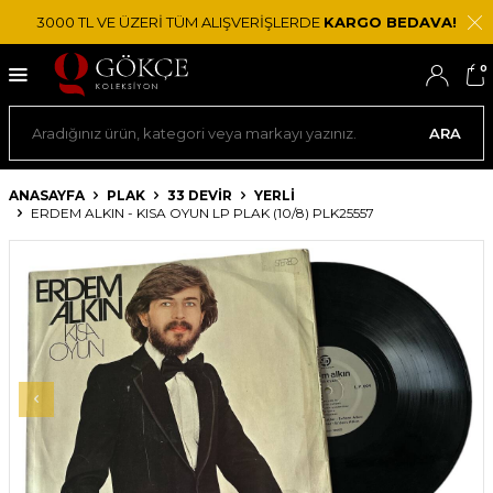
3000 TL VE ÜZERİ TÜM ALIŞVERİŞLERDE
KARGO BEDAVA!
0
ARA
ANASAYFA
PLAK
33 DEVIR
YERLI
ERDEM ALKIN - KISA OYUN LP PLAK (10/8) PLK25557