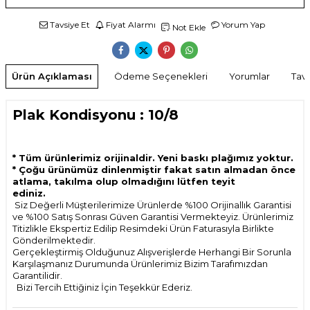
Tavsiye Et
Fiyat Alarmı
Yorum Yap
Not Ekle
Ürün Açıklaması
Ödeme Seçenekleri
Yorumlar
Tavs
Plak Kondisyonu : 10/8
* Tüm ürünlerimiz orijinaldir. Yeni baskı plağımız yoktur.
* Çoğu ürünümüz dinlenmiştir fakat satın almadan önce
atlama, takılma olup olmadığını lütfen teyit
ediniz.
Siz Değerli Müşterilerimize Ürünlerde %100 Orijinallık Garantisi
ve %100 Satış Sonrası Güven Garantisi Vermekteyiz. Ürünlerimiz
Titizlikle Ekspertiz Edilip Resimdeki Ürün Faturasıyla Birlikte
Gönderilmektedir.
Gerçekleştirmiş Olduğunuz Alışverişlerde Herhangi Bir Sorunla
Karşılaşmanız Durumunda Ürünlerimiz Bizim Tarafımızdan
Garantilidir.
Bizi Tercih Ettiğiniz İçin Teşekkür Ederiz.