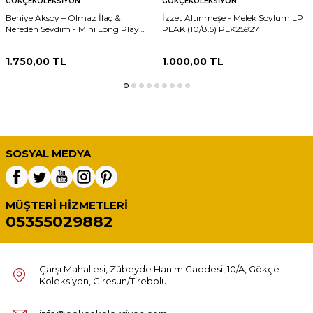
GÖKÇEKOLEKSIYON
GÖKÇEKOLEKSIYON
Behiye Aksoy – Olmaz İlaç &
İzzet Altınmeşe - Melek Soylum LP
Nereden Sevdim - Mini Long Play
PLAK (10/8.5) PLK25927
33'lük Plak (10/8) PLK27309
1.750,00
TL
1.000,00
TL
SOSYAL MEDYA
MÜŞTERI HIZMETLERI
05355029882
Çarşı Mahallesi, Zübeyde Hanım Caddesi, 10/A, Gökçe
Koleksiyon, Giresun/Tirebolu