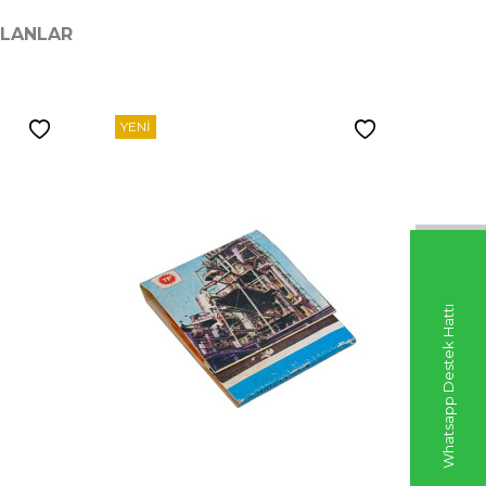
ILANLAR
YENI
YENI
Whatsapp Destek Hattı