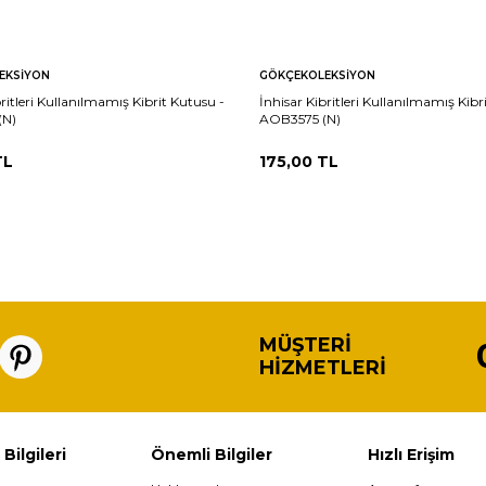
EKSIYON
GÖKÇEKOLEKSIYON
britleri Kullanılmamış Kibrit Kutusu -
İnhisar Kibritleri Kullanılmamış Kibr
(N)
AOB3575 (N)
L
175,00
TL
MÜŞTERI
HIZMETLERI
 Bilgileri
Önemli Bilgiler
Hızlı Erişim