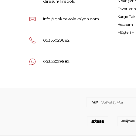
Siparişler
Giresun/Tirebolu
Favorileri
Kargo Tak
info@gokcekoleksiyon.com
Hesabım
Müşteri Hi
05355029882
05355029882