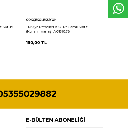
GÖKÇEKOLEKSIYON
GÖKÇEKO
it Kutusu -
Türkiye Petrolleri A.O. Reklamlı Kibrit
Denizcilik
(Kullanılmamış) AOB6278
(Kullanı
150,00
TL
150,00
05355029882
E-BÜLTEN ABONELIĞI