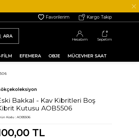
Favorilerim
Kargo Takip
0
ARA
Hesabım
Sepetim
-FİLM
EFEMERA
OBJE
MÜCEVHER SAAT
5506
ökçekoleksiyon
Eski Bakkal - Kav Kibritleri Boş
Kibrit Kutusu AOB5506
rün Kodu :
AOB5506
100,00
TL