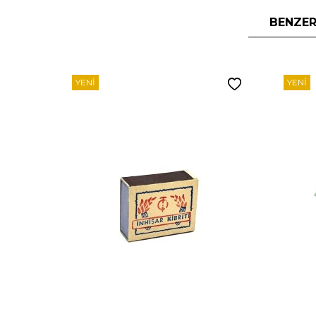
BENZER
YENI
YENI