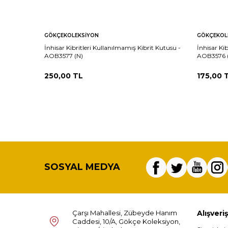
GÖKÇEKOLEKSIYON
GÖKÇEKOL
İnhisar Kibritleri Kullanılmamış Kibrit Kutusu -
İnhisar Ki
AOB3577 (N)
AOB3576 
250,00
TL
175,00
T
SOSYAL MEDYA
Çarşı Mahallesi, Zübeyde Hanım
Alışveriş
Caddesi, 10/A, Gökçe Koleksiyon,